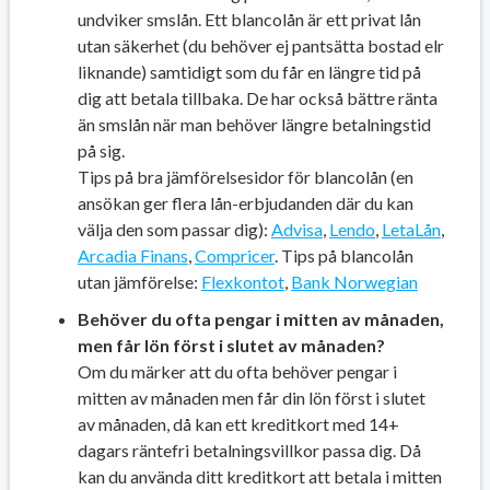
undviker smslån. Ett blancolån är ett privat lån
utan säkerhet (du behöver ej pantsätta bostad elr
liknande) samtidigt som du får en längre tid på
dig att betala tillbaka. De har också bättre ränta
än smslån när man behöver längre betalningstid
på sig.
Tips på bra jämförelsesidor för blancolån (en
ansökan ger flera lån-erbjudanden där du kan
välja den som passar dig):
Advisa
,
Lendo
,
LetaLån
,
Arcadia Finans
,
Compricer
. Tips på blancolån
utan jämförelse:
Flexkontot
,
Bank Norwegian
Behöver du ofta pengar i mitten av månaden,
men får lön först i slutet av månaden?
Om du märker att du ofta behöver pengar i
mitten av månaden men får din lön först i slutet
av månaden, då kan ett kreditkort med 14+
dagars räntefri betalningsvillkor passa dig. Då
kan du använda ditt kreditkort att betala i mitten