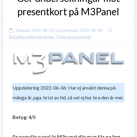
presentkort på M3Panel
Skapad:
2015-08-13
Uppdaterad:
2022-06-06
Betalda undersökningar
Tjäna extra pengar
Uppdatering 2022-06-06: Har ej använt denna på
många år, pga. brist av tid, så vet ej hur bra den är mer.
Betyg: 4/5
En populär panel är M3panel där man får poäng