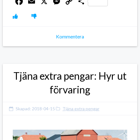
Facebook
Email
X
Messenger
Copy
Dela
Link
Kommentera
Tjäna extra pengar: Hyr ut
förvaring
Skapad:
2018-04-15
Tjäna extra pengar