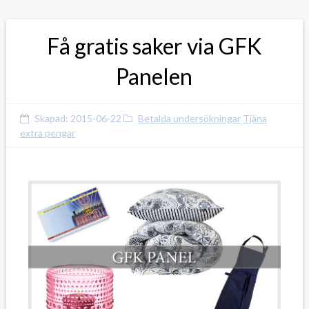
Få gratis saker via GFK
Panelen
Skapad:
2015-06-22
Betalda undersökningar
Tjäna
extra pengar