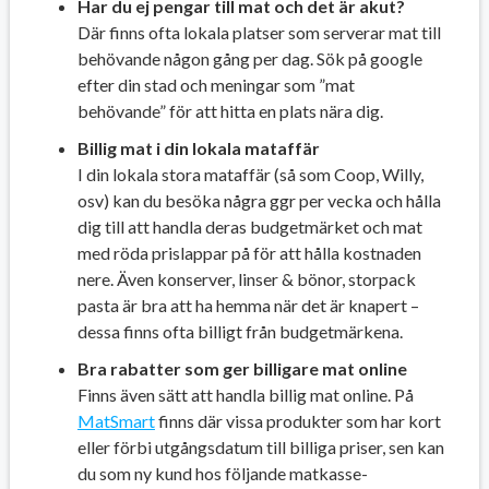
Har du ej pengar till mat och det är akut?
Där finns ofta lokala platser som serverar mat till
behövande någon gång per dag. Sök på google
efter din stad och meningar som ”mat
behövande” för att hitta en plats nära dig.
Billig mat i din lokala mataffär
I din lokala stora mataffär (så som Coop, Willy,
osv) kan du besöka några ggr per vecka och hålla
dig till att handla deras budgetmärket och mat
med röda prislappar på för att hålla kostnaden
nere. Även konserver, linser & bönor, storpack
pasta är bra att ha hemma när det är knapert –
dessa finns ofta billigt från budgetmärkena.
Bra rabatter som ger billigare mat online
Finns även sätt att handla billig mat online. På
MatSmart
finns där vissa produkter som har kort
eller förbi utgångsdatum till billiga priser, sen kan
du som ny kund hos följande matkasse-