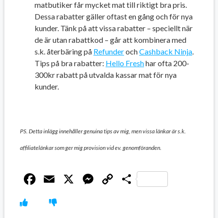
matbutiker får mycket mat till riktigt bra pris.
Dessa rabatter gäller oftast en gång och för nya
kunder. Tänk på att vissa rabatter – speciellt när
de är utan rabattkod – går att kombinera med
s.k. återbäring på
Refunder
och
Cashback Ninja
.
Tips på bra rabatter:
Hello F
r
esh
har ofta 200-
300kr rabatt på utvalda kassar mat för nya
kunder.
PS. Detta inlägg innehåller genuina tips av mig, men vissa länkar är s.k.
affiliatelänkar som ger mig provision vid ev. genomföranden.
Facebook
Email
X
Messenger
Copy
Dela
Link