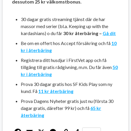
dessutom 25 kr välkomstbonus.
30 dagar gratis streaming tjänst där de har
massor med serier (bl.a. Keeping up with the
kardashians) o du får
30 kr återbäring –
Gå dit
Be om en offert hos Accept försäkring och få
10
kr i återbäring
Registrera ditt husdjur i FirstVet app och få
tillgång till gratis rådgivning, m.m. Du får även
50
kr i återbäring
Prova 30 dagar gratis hos SF Kids Play som ny
kund. Få
11 kr återbäring
Prova Dagens Nyheter gratis just nu (första 30
dagar gratis, därefter 99 kr) och få
65 kr
återbäring