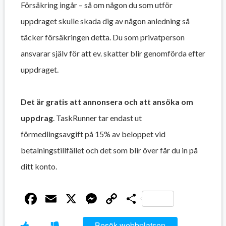
Försäkring ingår – så om någon du som utför
uppdraget skulle skada dig av någon anledning så
täcker försäkringen detta. Du som privatperson
ansvarar själv för att ev. skatter blir genomförda efter
uppdraget.
Det är gratis att annonsera och att ansöka om
uppdrag
. TaskRunner tar endast ut
förmedlingsavgift på 15% av beloppet vid
betalningstillfället och det som blir över får du in på
ditt konto.
Facebook
Email
X
Messenger
Copy
Dela
Link
Besök webbplatsen