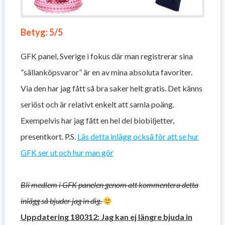
Betyg: 5/5
GFK panel, Sverige i fokus där man registrerar sina
”sällanköpsvaror” är en av mina absoluta favoriter.
Via den har jag fått så bra saker helt gratis. Det känns
seriöst och är relativt enkelt att samla poäng.
Exempelvis har jag fått en hel del biobiljetter,
presentkort. P.S.
Läs detta inlägg också för att se hur
GFK ser ut och hur man gör
Bli medlem i GFK panelen genom att kommentera detta
inlägg så bjuder jag in dig.
Uppdatering 180312: Jag kan ej längre bjuda in