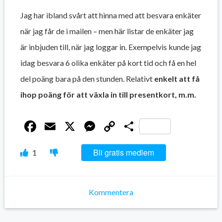
Jag har ibland svårt att hinna med att besvara enkäter
när jag får de i mailen – men här listar de enkäter jag
är inbjuden till, när jag loggar in. Exempelvis kunde jag
idag besvara 6 olika enkäter på kort tid och få en hel
del poäng bara på den stunden. Relativt
enkelt att få
ihop poäng för att växla in till presentkort, m.m.
Facebook
Email
X
Messenger
Copy
Dela
Link
Bli gratis medlem
1
Kommentera