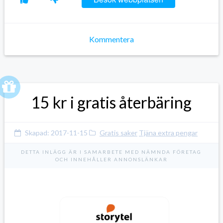
Kommentera
15 kr i gratis återbäring
Skapad:
2017-11-15
Gratis saker
Tjäna extra pengar
DETTA INLÄGG ÄR I SAMARBETE MED NÄMNDA FÖRETAG
OCH INNEHÅLLER ANNONSLÄNKAR