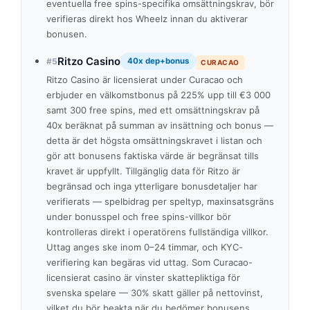
eventuella free spins-specifika omsättningskrav, bör
verifieras direkt hos Wheelz innan du aktiverar
bonusen.
Ritzo Casino
#5
40x dep+bonus
CURACAO
Ritzo Casino är licensierat under Curacao och
erbjuder en välkomstbonus på 225% upp till €3 000
samt 300 free spins, med ett omsättningskrav på
40x beräknat på summan av insättning och bonus —
detta är det högsta omsättningskravet i listan och
gör att bonusens faktiska värde är begränsat tills
kravet är uppfyllt. Tillgänglig data för Ritzo är
begränsad och inga ytterligare bonusdetaljer har
verifierats — spelbidrag per speltyp, maxinsatsgräns
under bonusspel och free spins-villkor bör
kontrolleras direkt i operatörens fullständiga villkor.
Uttag anges ske inom 0–24 timmar, och KYC-
verifiering kan begäras vid uttag. Som Curacao-
licensierat casino är vinster skattepliktiga för
svenska spelare — 30% skatt gäller på nettovinst,
vilket du bör beakta när du bedömer bonusens