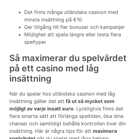
Det finns många utländska casinon med
minsta insättning på €10
Ger tillgång till fler bonusar och kampanjer
Möjlighet att spela längre eller testa flera
speltyper
Så maximerar du spelvärdet
på ett casino med låg
insättning
När du spelar hos utländska casinon med låg
insättning gäller det att
få ut så mycket som
möjligt av varje insatt euro
. Lyckligtvis finns det
flera smarta sätt att förlänga speltiden, öka dina
chanser och samtidigt behålla kontrollen över din
insättning. Här är några tips för att
maximera
spelvärdet
när du spelar med låga belopp.