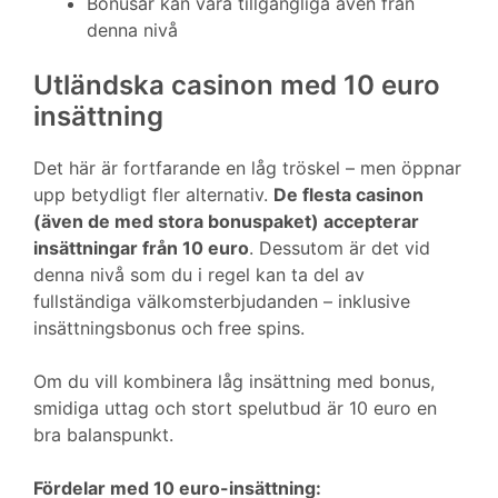
Bonusar kan vara tillgängliga även från
denna nivå
Utländska casinon med 10 euro
insättning
Det här är fortfarande en låg tröskel – men öppnar
upp betydligt fler alternativ.
De flesta casinon
(även de med stora bonuspaket) accepterar
insättningar från 10 euro
. Dessutom är det vid
denna nivå som du i regel kan ta del av
fullständiga välkomsterbjudanden – inklusive
insättningsbonus och free spins.
Om du vill kombinera låg insättning med bonus,
smidiga uttag och stort spelutbud är 10 euro en
bra balanspunkt.
Fördelar med 10 euro-insättning: