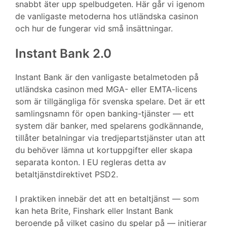
snabbt äter upp spelbudgeten. Här går vi igenom
de vanligaste metoderna hos utländska casinon
och hur de fungerar vid små insättningar.
Instant Bank 2.0
Instant Bank är den vanligaste betalmetoden på
utländska casinon med MGA- eller EMTA-licens
som är tillgängliga för svenska spelare. Det är ett
samlingsnamn för open banking-tjänster — ett
system där banker, med spelarens godkännande,
tillåter betalningar via tredjepartstjänster utan att
du behöver lämna ut kortuppgifter eller skapa
separata konton. I EU regleras detta av
betaltjänstdirektivet PSD2.
I praktiken innebär det att en betaltjänst — som
kan heta Brite, Finshark eller Instant Bank
beroende på vilket casino du spelar på — initierar