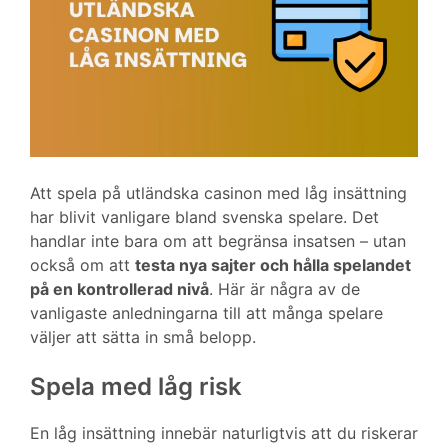
Att spela på utländska casinon med låg insättning
har blivit vanligare bland svenska spelare. Det
handlar inte bara om att begränsa insatsen – utan
också om att
testa nya sajter och hålla spelandet
på en kontrollerad nivå
. Här är några av de
vanligaste anledningarna till att många spelare
väljer att sätta in små belopp.
Spela med låg risk
En låg insättning innebär naturligtvis att du riskerar