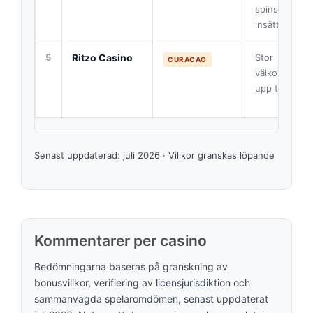
spins vid för
insättning
5
Ritzo Casino
Stor
CURACAO
välkomstbon
upp till €3 0
Senast uppdaterad: juli 2026 · Villkor granskas löpande
Kommentarer per casino
Bedömningarna baseras på granskning av
bonusvillkor, verifiering av licensjurisdiktion och
sammanvägda spelaromdömen, senast uppdaterat