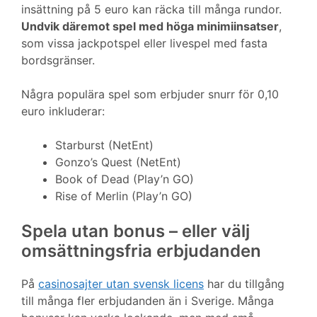
insättning på 5 euro kan räcka till många rundor.
Undvik däremot spel med höga minimiinsatser
,
som vissa jackpotspel eller livespel med fasta
bordsgränser.
Några populära spel som erbjuder snurr för 0,10
euro inkluderar:
Starburst (NetEnt)
Gonzo’s Quest (NetEnt)
Book of Dead (Play’n GO)
Rise of Merlin (Play’n GO)
Spela utan bonus – eller välj
omsättningsfria erbjudanden
På
casinosajter utan svensk licens
har du tillgång
till många fler erbjudanden än i Sverige. Många