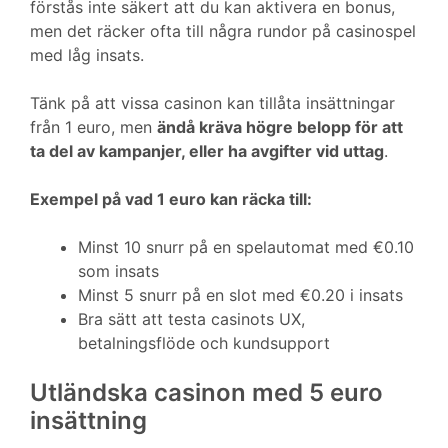
förstås inte säkert att du kan aktivera en bonus,
men det räcker ofta till några rundor på casinospel
med låg insats.
Tänk på att vissa casinon kan tillåta insättningar
från 1 euro, men
ändå kräva högre belopp för att
ta del av kampanjer, eller ha avgifter vid uttag
.
Exempel på vad 1 euro kan räcka till:
Minst 10 snurr på en spelautomat med €0.10
som insats
Minst 5 snurr på en slot med €0.20 i insats
Bra sätt att testa casinots UX,
betalningsflöde och kundsupport
Utländska casinon med 5 euro
insättning