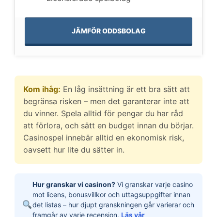
JÄMFÖR ODDSBOLAG
Kom ihåg:
En låg insättning är ett bra sätt att
begränsa risken – men det garanterar inte att
du vinner. Spela alltid för pengar du har råd
att förlora, och sätt en budget innan du börjar.
Casinospel innebär alltid en ekonomisk risk,
oavsett hur lite du sätter in.
Hur granskar vi casinon?
Vi granskar varje casino
mot licens, bonusvillkor och uttagsuppgifter innan
det listas – hur djupt granskningen går varierar och
framgår av varje recension.
Läs vår