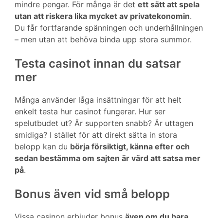
mindre pengar. För många är det
ett sätt att spela
utan att riskera lika mycket av privatekonomin
.
Du får fortfarande spänningen och underhållningen
– men utan att behöva binda upp stora summor.
Testa casinot innan du satsar
mer
Många använder låga insättningar för att helt
enkelt testa hur casinot fungerar. Hur ser
spelutbudet ut? Är supporten snabb? Är uttagen
smidiga? I stället för att direkt sätta in stora
belopp kan du
börja försiktigt, känna efter och
sedan bestämma om sajten är värd att satsa mer
på
.
Bonus även vid små belopp
Vissa casinon erbjuder bonus
även om du bara