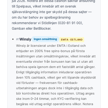
juli 2026. Notera att dessa casinon saknar anslutning
till Spelpaus, vilket innebär att en svensk
självavstängning inte ger skydd på dessa sajter —
om du har behov av spelbegränsning
rekommenderar vi Stödlinjen (020-81 91 00),
Gamban eller BetBlocker.
Winsly
#1
Ingen omsättning
EMTA · ESTLAND
Winsly är licensierat under EMTA i Estland och
erbjuder en 200% free spins-bonus på första
insättningen utan omsättningskrav, vilket innebär att
eventuella vinster från bonusen kan tas ut utan att
behöva spela igenom dem ett fastställt antal gånger.
Enligt tillgänglig information inkluderar operatören
även 10% cashback, vilket ger ett löpande skyddsnät
vid förluster — frekvensen för cashback-
utbetalningen anges dock inte i tillgänglig data och
bör kontrolleras direkt hos operatören. Uttag anges
ske inom 0–24 timmar, och KYC-verifiering kan
begäras vid uttag enligt operatörens villkor. Notera