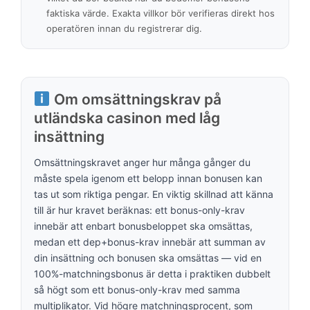
faktiska värde. Exakta villkor bör verifieras direkt hos
operatören innan du registrerar dig.
Om omsättningskrav på
utländska casinon med låg
insättning
Omsättningskravet anger hur många gånger du
måste spela igenom ett belopp innan bonusen kan
tas ut som riktiga pengar. En viktig skillnad att känna
till är hur kravet beräknas: ett bonus-only-krav
innebär att enbart bonusbeloppet ska omsättas,
medan ett dep+bonus-krav innebär att summan av
din insättning och bonusen ska omsättas — vid en
100%-matchningsbonus är detta i praktiken dubbelt
så högt som ett bonus-only-krav med samma
multiplikator. Vid högre matchningsprocent, som