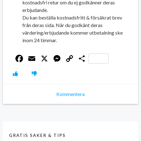
kostnadsfri retur om du ej godkänner deras
erbjudande.
Du kan beställa kostnadsfritt & försäkrat brev
från deras sida. När du godkänt deras
värdering/erbjudande kommer utbetalning ske
inom 24 timmar.
Facebook
Email
X
Messenger
Copy
Dela
Link
Kommentera
GRATIS SAKER & TIPS