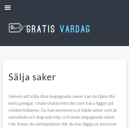
Sälja saker
Genom att sälja dina begagnade saker kan du tjäna lite
extra pengar. Underskatta inte det som bara ligger på
vinden/källaren. Du kan annonsera ut både saker som är
oanvända och ångrade köp, och även begagnade saker.
Här finner du webbplatser där du kan lägga ut annonser