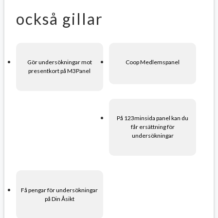
också gillar
Gör undersökningar mot
Coop Medlemspanel
presentkort på M3Panel
På 123minsida panel kan du
får ersättning för
undersökningar
Få pengar för undersökningar
på Din Åsikt