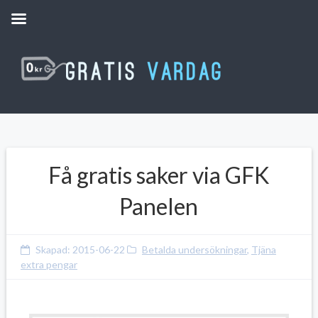
Få gratis saker via GFK
Panelen
Skapad:
2015-06-22
Betalda undersökningar
,
Tjäna
extra pengar