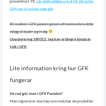
presentkort. P.S.
Läs detta inlägg också för att se hur
GFK ser ut och hur man gör
Bli medlem i GFK panelen genom att kommentera detta
inlägg så bjuder jag in dig.
Uppdatering 180312: Jag kan ej längre bjuda in
folk i GFK
Lite information kring hur GFK
fungerar
Så vad gör man i GFK Panelen?
Man registrerar sina köp som matchar de produkter