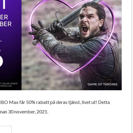
HBO Max får 50% rabatt på deras tjänst, livet ut! Detta
innan 30 november, 2021.
ger
y
ela