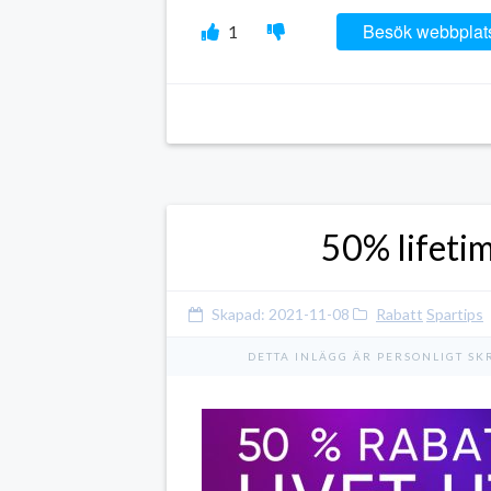
Link
Besök webbplat
1
50% lifeti
Skapad:
2021-11-08
Rabatt
Spartips
DETTA INLÄGG ÄR PERSONLIGT SK