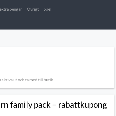
extra pengar
Övrigt
Spel
kriva ut och ta med till butik.
orn family pack – rabattkupong