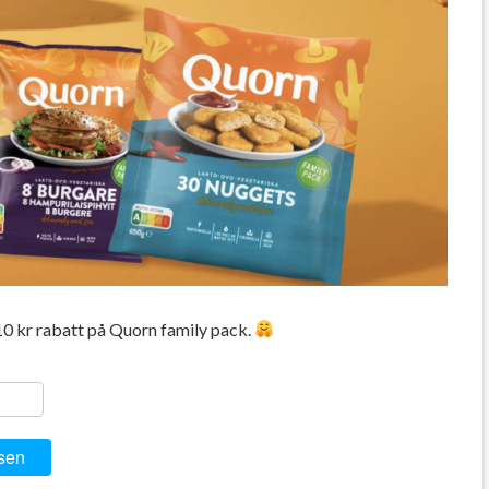
10 kr rabatt på Quorn family pack.
ger
y
ela
sen