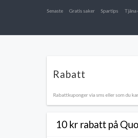
Senaste
Gratis saker
Spartips
Tjäna 
Rabatt
Rabattkuponger via sms eller som du kan s
10 kr rabatt på Qu