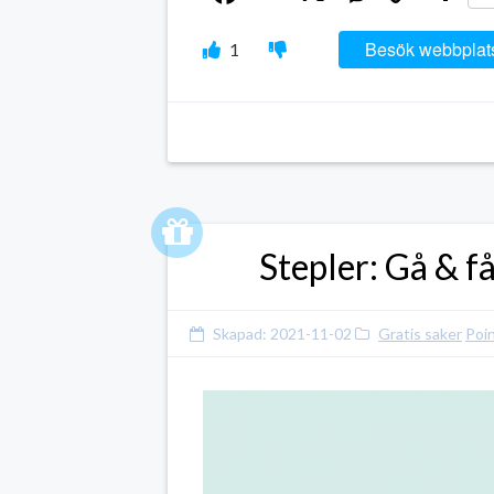
Link
Besök webbplat
1
Stepler: Gå & f
Skapad:
2021-11-02
Gratis saker
Poi