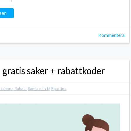
sen
Kommentera
å gratis saker + rabattkoder
ntshops
Rabatt
Samla och få
Spartips