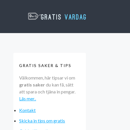
GRATIS SAKER & TIPS
Välkommen, här tipsar vi om
gratis saker
du kan få, sätt
att spara och tjäna in pengar.
Läs mer..
Kontakt
Skicka in tips om gratis