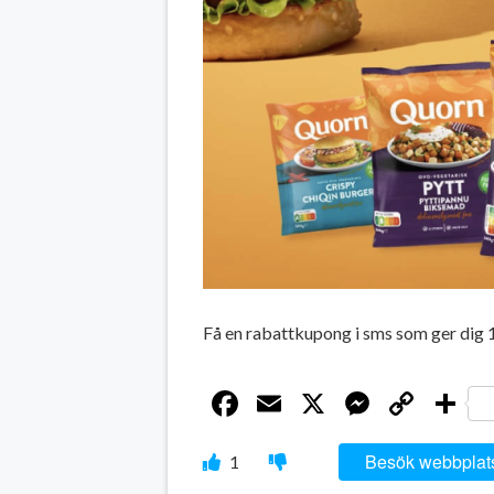
Få en rabattkupong i sms som ger dig 
Facebook
Email
X
Messen
Cop
D
Link
Besök webbplat
1