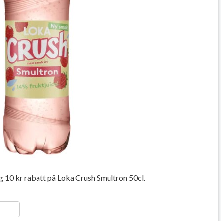
g 10 kr rabatt på Loka Crush Smultron 50cl.
ger
y
ela