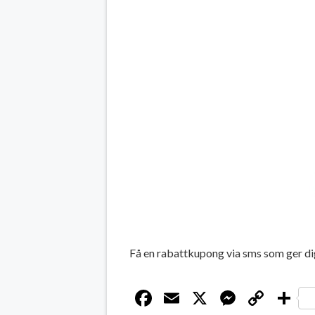
Få en rabattkupong via sms som ger di
Facebook
Email
X
Messen
Cop
D