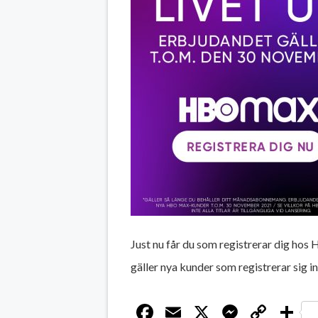
Just nu får du som registrerar dig hos 
gäller nya kunder som registrerar sig 
Facebook
Email
X
Messen
Cop
D