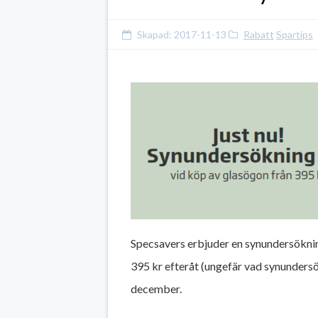
Skapad:
2017-11-13
Rabatt
Spartips
Specsavers erbjuder en synundersökning
395 kr efteråt (ungefär vad synundersökn
december.