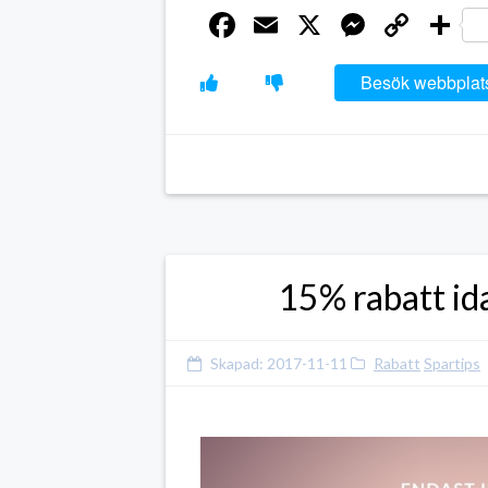
Facebook
Email
X
Messen
Cop
D
Link
Besök webbplat
15% rabatt ida
Skapad:
2017-11-11
Rabatt
Spartips