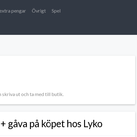
extra pengar
Övrigt
Spel
kriva ut och ta med till butik.
 + gåva på köpet hos Lyko