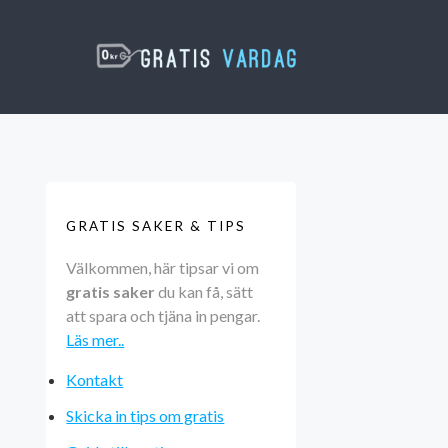
GRATIS SAKER & TIPS
Välkommen, här tipsar vi om
gratis saker
du kan få, sätt
att spara och tjäna in pengar.
Läs mer..
Kontakt
Skicka in tips om gratis