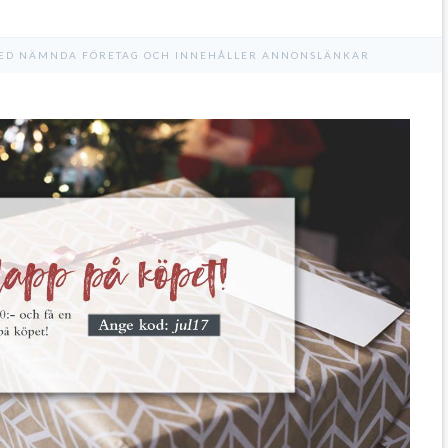
 MED NÄMNDA FÖRETAG OCH INNEHÅLLER ANNONSLÄNKAR