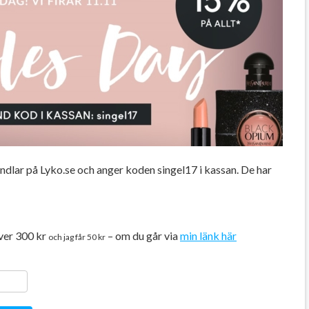
andlar på Lyko.se och anger koden singel17 i kassan. De har
över 300 kr
– om du går via
min länk här
och jag får 50 kr
ger
y
ela