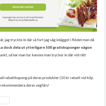
 jag tryckte in där så fort jag såg inlägget i flödet men då
ka dock dela ut ytterligare 500 gratiskuponger någon
nkt, så har man tur kanske man trycker in där vid rätt
fall rabattkupong på deras produkter (10 kr rabatt vid köp
n rekommendera deras vegfärs!
ger
y
ela