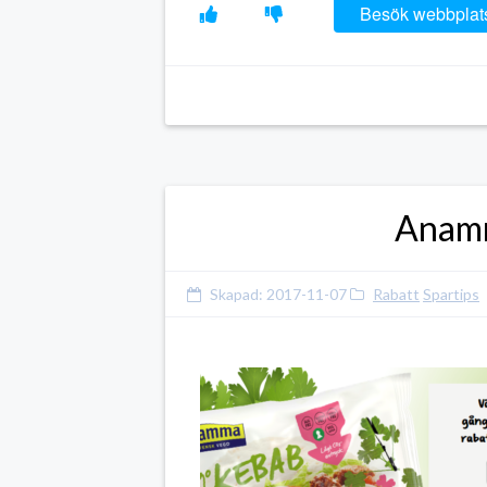
Besök webbplat
Anamm
Skapad:
2017-11-07
Rabatt
Spartips