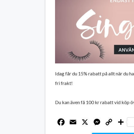
Idag får du 15% rabatt på allt när du h
fri frakt!
Du kan även få 100 kr rabatt vid köp 
Facebook
Email
X
Messen
Cop
D
Link