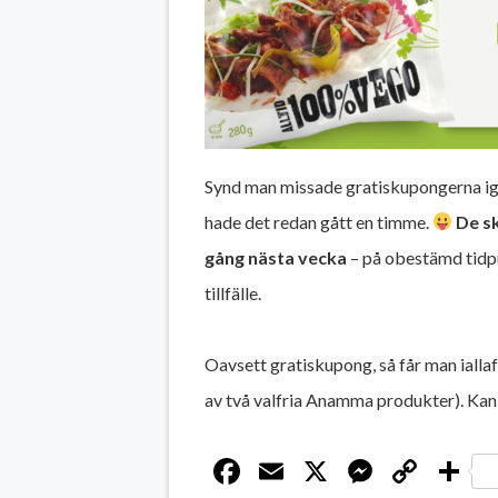
Synd man missade gratiskupongerna igår,
hade det redan gått en timme.
De s
gång nästa vecka
– på obestämd tidpu
tillfälle.
Oavsett gratiskupong, så får man ialla
av två valfria Anamma produkter). Ka
Facebook
Email
X
Messen
Cop
D