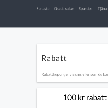
Senaste
Gratis saker
Spartips
Tjäna 
Rabatt
Rabattkuponger via sms eller som du kan s
100 kr rabatt