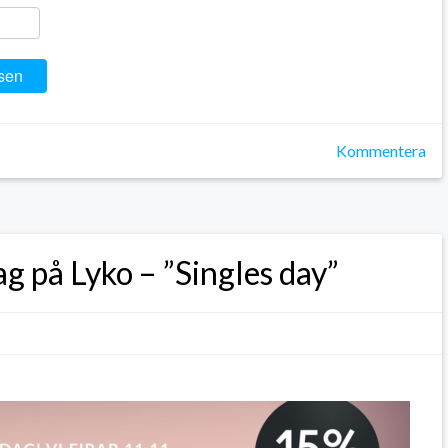
ger
y
ela
sen
Kommentera
g på Lyko – ”Singles day”