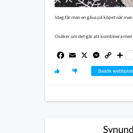
Idag får man en gåva på köpet när man 
Osäker om det går att kombinera men d
Facebook
Email
X
Messen
Cop
D
Link
Besök webbplat
Synund