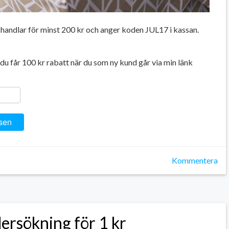
handlar för minst 200 kr och anger koden JUL17 i kassan.
u får 100 kr rabatt när du som ny kund går via min länk
ger
y
ela
sen
Kommentera
ersökning för 1 kr