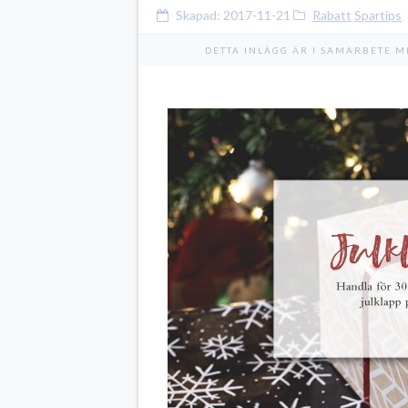
Skapad:
2017-11-21
Rabatt
Spartips
DETTA INLÄGG ÄR I SAMARBETE