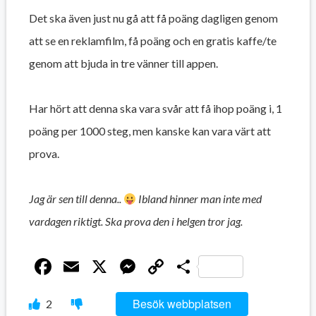
Det ska även just nu gå att få poäng dagligen genom
att se en reklamfilm, få poäng och en gratis kaffe/te
genom att bjuda in tre vänner till appen.
Har hört att denna ska vara svår att få ihop poäng i, 1
poäng per 1000 steg, men kanske kan vara värt att
prova.
Jag är sen till denna..
Ibland hinner man inte med
vardagen riktigt. Ska prova den i helgen tror jag.
Facebook
Email
X
Messenger
Copy
Dela
Link
Besök webbplatsen
2