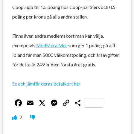
Coop, upp till 1.5 poäng hos Coop-partners och 0.5
poäng per krona på alla andra ställen.
Finns även andra medlemskort man kan välja,
exempelvis
MedMera Mer
som ger 1 poäng på allt,
ibland får man 5000 välkomstpoäng, och årsavgiften
för detta är 249 kr men första året gratis.
Se och jämför deras betalkort här
Facebook
Email
X
Messenger
Copy
Dela
Link
2