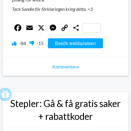
Tack Sandie för förklaringen kring detta. <3
Facebook
Email
X
Messenger
Copy
Dela
Link
Besök webbplatsen
-84
-15
Kommentera
Stepler: Gå & få gratis saker
+ rabattkoder