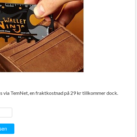
tis via TemNet, en fraktkostnad på 29 kr tillkommer dock.
ger
y
ela
sen