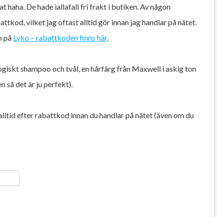
t haha. De hade iallafall fri frakt i butiken. Av någon
ttkod, vilket jag oftast alltid gör innan jag handlar på nätet.
n på
Lyko – rabattkoden finns här
.
giskt shampoo och tvål, en hårfärg från Maxwell i askig ton
 så det är ju perfekt).
ltid efter rabattkod innan du handlar på nätet (även om du
ger
y
ela