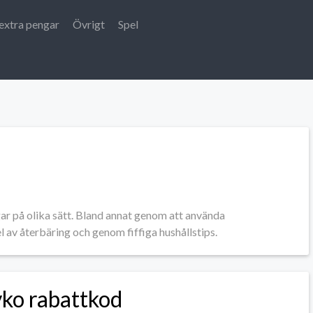
extra pengar
Övrigt
Spel
r på olika sätt. Bland annat genom att använda
el av återbäring och genom fiffiga hushållstips.
yko rabattkod