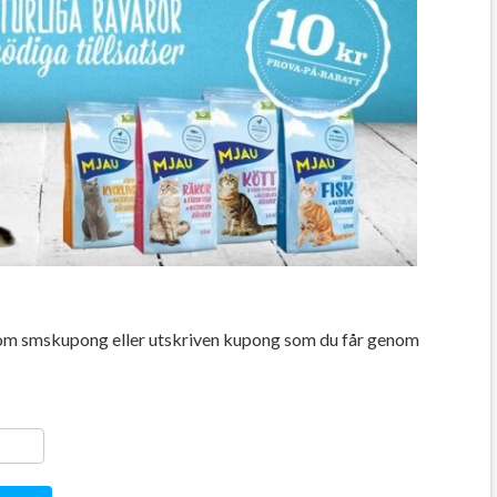
nom smskupong eller utskriven kupong som du får genom
ger
y
ela