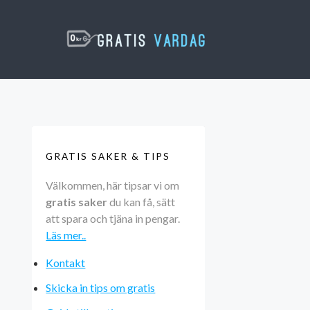
GRATIS SAKER & TIPS
Välkommen, här tipsar vi om
gratis saker
du kan få, sätt
att spara och tjäna in pengar.
Läs mer..
Kontakt
Skicka in tips om gratis