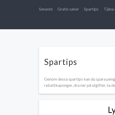
Senaste
Gratis saker
Spartips
Tjäna 
Spartips
Genom dessa spartips kan du spara penga
rabattkuponger, dra ner på utgifter, ta d
L