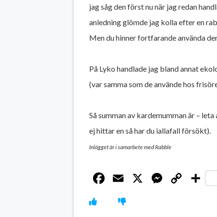
jag såg den först nu när jag redan handla
anledning glömde jag kolla efter en raba
Men du hinner fortfarande använda de
På Lyko handlade jag bland annat ekolo
(var samma som de använde hos frisören
Så summan av kardemumman är – leta al
ej hittar en så har du iallafall försökt).
Inlägget är i samarbete med Rabble
Facebook
Email
X
Messen
Cop
D
Link