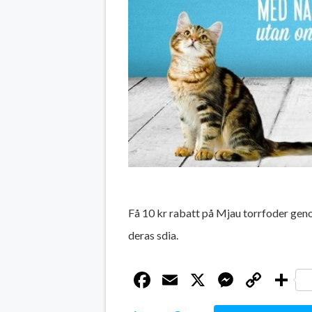
Få 10 kr rabatt på Mjau torrfoder ge
deras sdia.
Facebook
Email
X
Messen
Cop
D
Link