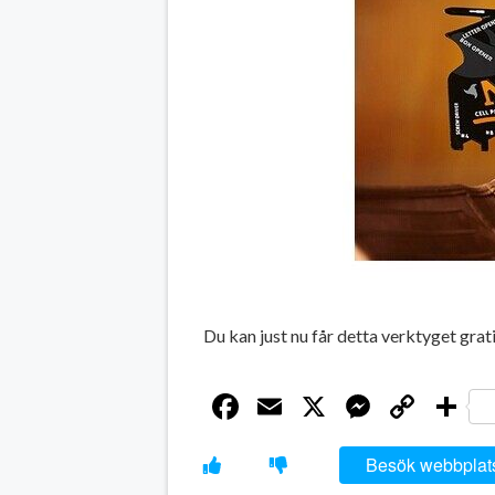
Du kan just nu får detta verktyget gra
Facebook
Email
X
Messen
Cop
D
Link
Besök webbplat