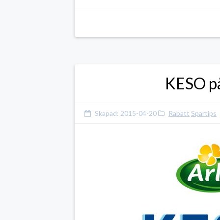
KESO på
Skapad:
2015-04-20
Rabatt
Spartips