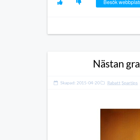
Besök webbplat
Nästan gra
Skapad:
2015-04-20
Rabatt
Spartips