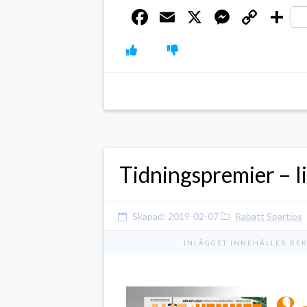
Facebook
Email
X
Messen
Cop
D
Link
Tidningspremier – I
Skapad:
2019-02-07
Rabatt
Spartips
INLÄGGET INNEHÅLLER RE