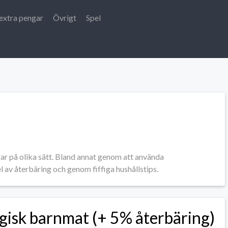
extra pengar
Övrigt
Spel
r på olika sätt. Bland annat genom att använda
el av återbäring och genom fiffiga hushållstips.
gisk barnmat (+ 5% återbäring)