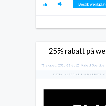
Besök webbplat
25% rabatt på web
Skapad:
2018-11-23
Rabatt
Spartips
DETTA INLÄGG ÄR I SAMARBETE