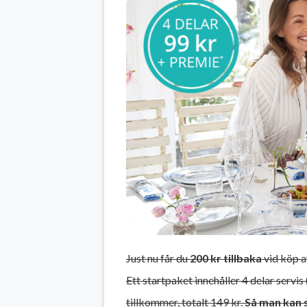
Just nu får du
200 kr tillbaka
vid köp a
Ett startpaket innehåller 4 delar servis
tillkommer, totalt 149 kr.
Så man kan s