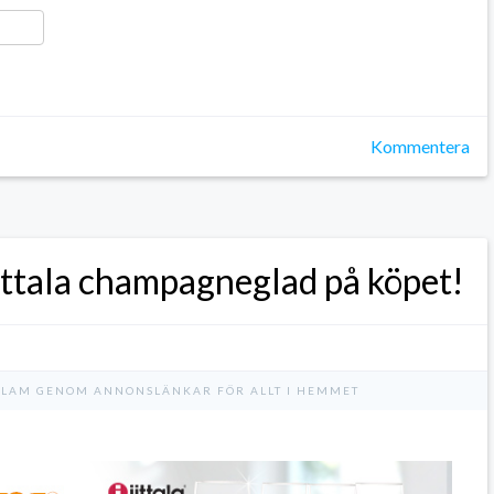
ger
y
ela
Kommentera
ittala champagneglad på köpet!
KLAM GENOM ANNONSLÄNKAR FÖR ALLT I HEMMET