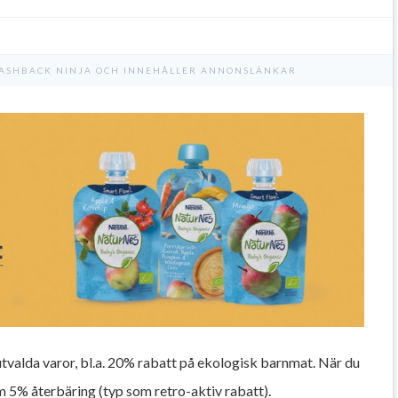
CASHBACK NINJA OCH INNEHÅLLER ANNONSLÄNKAR
tvalda varor, bl.a. 20% rabatt på ekologisk barnmat. När du
 5% återbäring (typ som retro-aktiv rabatt).