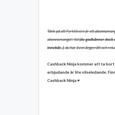
Tänk på att Fyrklövern är ett abonnemang
abonnemanget i tid
(de godkänner dock e
innebär..)
, du har även ångerrätt och retu
Cashback Ninja kommer att ta bort 
erbjudande är lite vilseledande. F
Cashback Ninja ♥