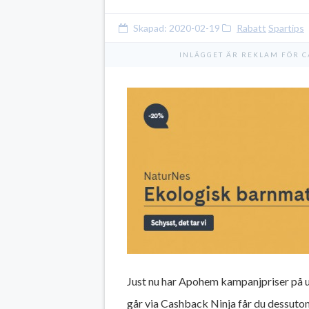
Skapad:
2020-02-19
Rabatt
Spartips
INLÄGGET ÄR REKLAM FÖR 
Just nu har Apohem kampanjpriser på u
går via Cashback Ninja får du dessutom