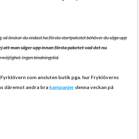
, så önskar du endast ha första startpaketet behöver du säga upp
j att man säger upp innan första paketet vad det nu
rmöjlighet. Ingen bindningstid.
Fyrklövern som ansluten butik pga. hur Fryklöverns
inns däremot andra bra
kampanjer
denna veckan på