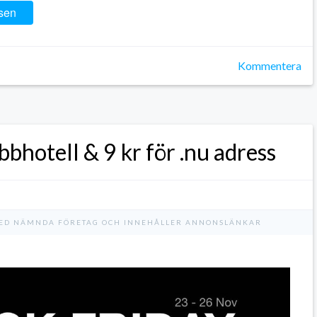
sen
Kommentera
bhotell & 9 kr för .nu adress
 MED NÄMNDA FÖRETAG OCH INNEHÅLLER ANNONSLÄNKAR