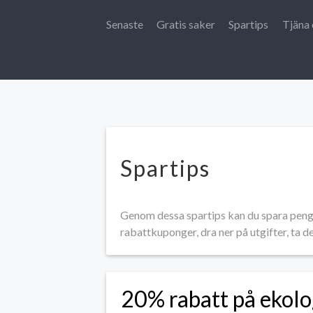
Senaste
Gratis saker
Spartips
Tjäna 
Spartips
Genom dessa spartips kan du spara penga
rabattkuponger, dra ner på utgifter, ta d
20% rabatt på ekolo