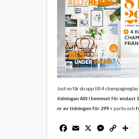
Just nu får du upp till 4 champagneglas
tidningan Allt i hemmet för endast 
nr av tidningen för 299
+ porto och
f
Facebook
Email
X
Messen
Cop
D
Link