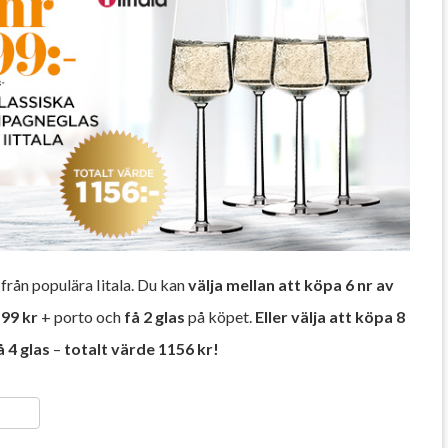
 från populära Iitala. Du kan
välja mellan att köpa 6 nr av
199 kr
+ porto och
få 2 glas
på köpet.
Eller välja att köpa 8
å 4 glas
–
totalt värde 1156 kr!
ger
y
ela