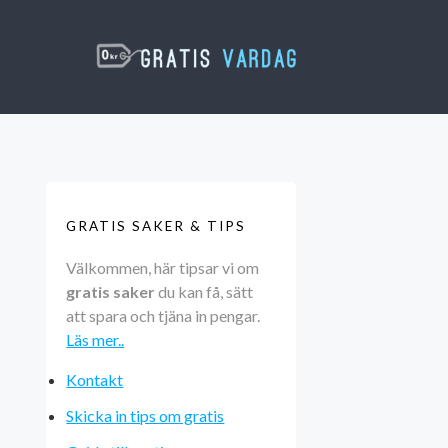
GRATIS SAKER & TIPS
Välkommen, här tipsar vi om
gratis saker
du kan få, sätt
att spara och tjäna in pengar.
Läs mer..
Kontakt
Skicka in tips om gratis