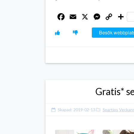
Facebook
Email
X
Messen
Cop
D
Link
Besök webbplat
Gratis* s
Skapad:
2019-02-13
Spartips
Veckans