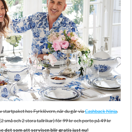
v startpaket hos Fyrklövern, när du går via
Cashback Ninja
.
 (2 små och 2 stora tallrikar) för 99 kr och porto på 49 kr
e det som att servisen blir gratis just nu!