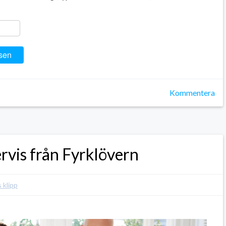
ger
y
ela
sen
Kommentera
ervis från Fyrklövern
 klipp