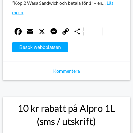
”Köp 2 Wasa Sandwich och betala för 1” – en…
Läs
mer »
Facebook
Email
X
Messenger
Copy
Dela
Link
Besök webbplatsen
Kommentera
10 kr rabatt på Alpro 1L
(sms / utskrift)