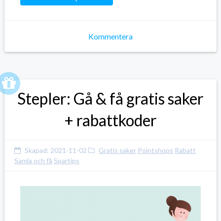
Kommentera
Stepler: Gå & få gratis saker
+ rabattkoder
Skapad:
2021-11-02
Gratis saker
Pointshops
Rabatt
Samla och få
Spartips