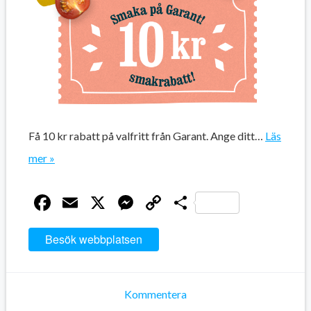
Få 10 kr rabatt på valfritt från Garant. Ange ditt…
Läs
mer »
Facebook
Email
X
Messenger
Copy
Dela
Link
Besök webbplatsen
Kommentera