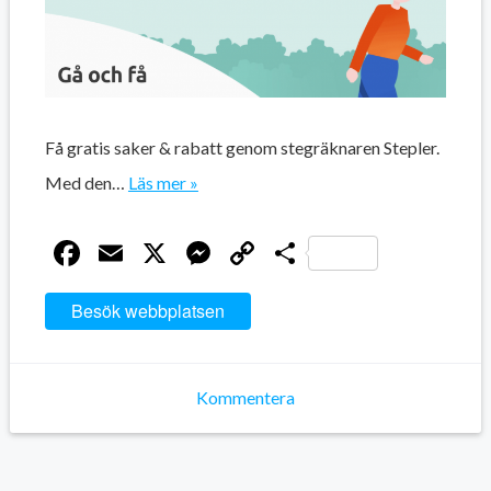
Få gratis saker & rabatt genom stegräknaren Stepler.
Med den…
Läs mer »
Facebook
Email
X
Messenger
Copy
Dela
Link
Besök webbplatsen
Kommentera