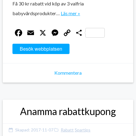
Få 30 kr rabatt vid köp av 3 valfria
babyvårdsprodukter…
Läs mer »
Facebook
Email
X
Messenger
Copy
Dela
Link
Besök webbplatsen
Kommentera
Anamma rabattkupong
Skapad:
2017-11-07
Rabatt
Spartips