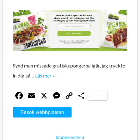
Synd man missade gratiskupongerna igår, jag tryckte
in där så…
Läs mer »
Facebook
Email
X
Messenger
Copy
Dela
Link
Besök webbplatsen
Kommentera