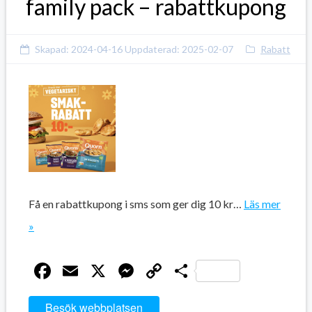
family pack – rabattkupong
Skapad:
2024-04-16
Uppdaterad:
2025-02-07
Rabatt
Få en rabattkupong i sms som ger dig 10 kr…
Läs mer
»
Facebook
Email
X
Messenger
Copy
Dela
Link
Besök webbplatsen