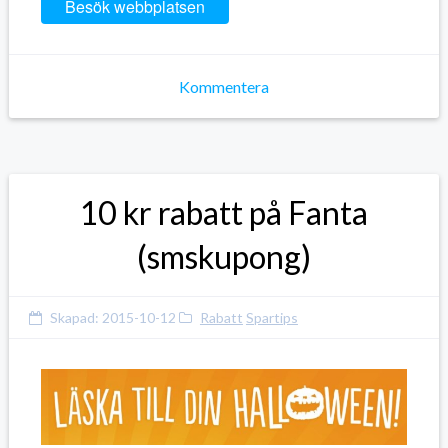
Besök webbplatsen
Kommentera
10 kr rabatt på Fanta
(smskupong)
Skapad:
2015-10-12
Rabatt
Spartips