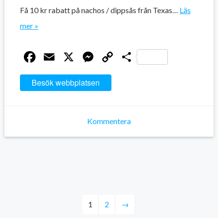
Få 10 kr rabatt på nachos / dippsås från Texas…
Läs
mer »
Facebook
Email
X
Messenger
Copy
Dela
Link
Besök webbplatsen
Kommentera
1
2
→