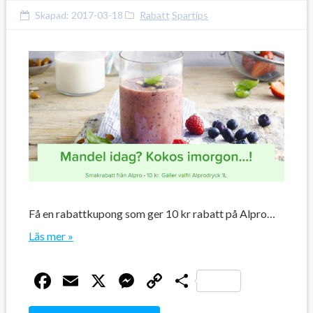
Skapad:
2017-03-18
Rabatt
Spartips
Få en rabattkupong som ger 10 kr rabatt på Alpro…
Läs mer »
Facebook
Email
X
Messenger
Copy
Dela
Link