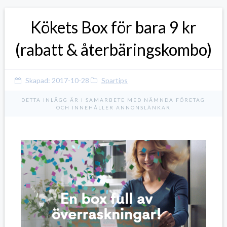
Kökets Box för bara 9 kr
(rabatt & återbäringskombo)
Skapad:
2017-10-28
Spartips
DETTA INLÄGG ÄR I SAMARBETE MED NÄMNDA FÖRETAG
OCH INNEHÅLLER ANNONSLÄNKAR