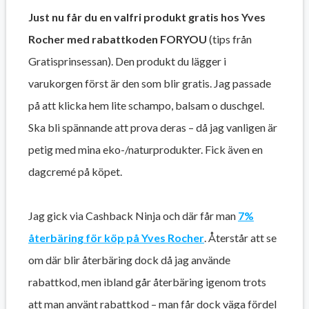
Just nu får du en valfri produkt gratis hos Yves
Rocher med rabattkoden FORYOU
(tips från
Gratisprinsessan). Den produkt du lägger i
varukorgen först är den som blir gratis. Jag passade
på att klicka hem lite schampo, balsam o duschgel.
Ska bli spännande att prova deras – då jag vanligen är
petig med mina eko-/naturprodukter. Fick även en
dagcremé på köpet.
Jag gick via Cashback Ninja och där får man
7%
återbäring för köp på Yves Rocher
. Återstår att se
om där blir återbäring dock då jag använde
rabattkod, men ibland går återbäring igenom trots
att man använt rabattkod – man får dock väga fördel