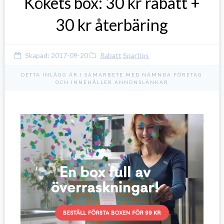
Kökets box: 30 kr rabatt +
30 kr återbäring
Skapad:
2017-09-20
Rabatt
Spartips
DETTA INLÄGG ÄR I SAMARBETE MED NÄMNDA FÖRETAG
OCH INNEHÅLLER ANNONSLÄNKAR