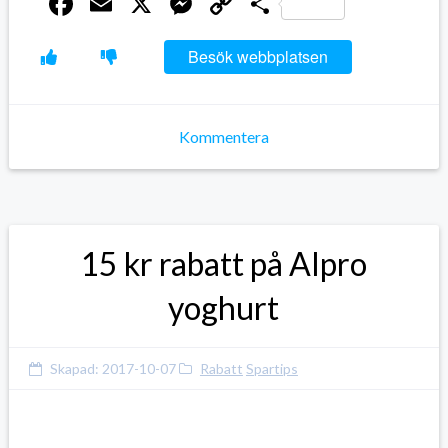
Facebook
Email
X
Messenger
Copy
Dela
Link
Besök webbplatsen
Kommentera
15 kr rabatt på Alpro
yoghurt
Skapad:
2017-10-07
Rabatt
Spartips