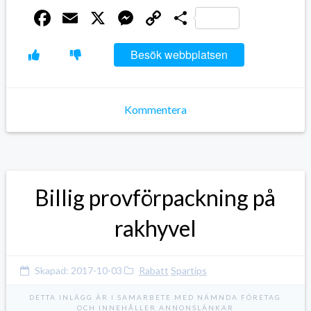
Facebook
Email
X
Messenger
Copy
Dela
Link
Besök webbplatsen
Kommentera
Billig provförpackning på
rakhyvel
Skapad:
2017-10-03
Rabatt
Spartips
DETTA INLÄGG ÄR I SAMARBETE MED NÄMNDA FÖRETAG
OCH INNEHÅLLER ANNONSLÄNKAR