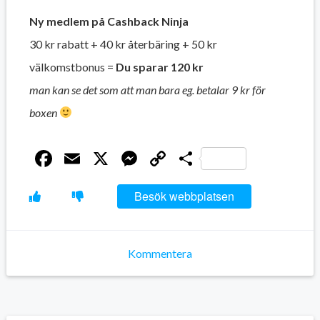
Ny medlem på Cashback Ninja
30 kr rabatt + 40 kr återbäring + 50 kr
välkomstbonus =
Du sparar 120 kr
man kan se det som att man bara eg. betalar 9 kr för
boxen
Facebook
Email
X
Messenger
Copy
Dela
Link
Besök webbplatsen
Kommentera