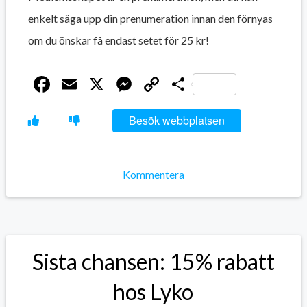
enkelt säga upp din prenumeration innan den förnyas
om du önskar få endast setet för 25 kr!
Facebook
Email
X
Messenger
Copy
Dela
Link
Besök webbplatsen
Kommentera
Sista chansen: 15% rabatt
hos Lyko