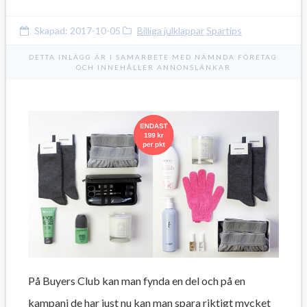
Skapad:
2017-10-05
Billiga julklappar
Spartips
DETTA INLÄGG ÄR I SAMARBETE MED NÄMNDA FÖRETAG
OCH INNEHÅLLER ANNONSLÄNKAR
På Buyers Club kan man fynda en del och på en
kampanj de har just nu kan man spara riktigt mycket