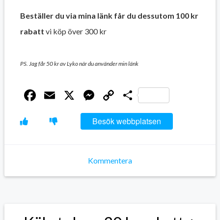
Beställer du via mina länk får du dessutom 100 kr
rabatt
vi köp över 300 kr
PS. Jag får 50 kr av Lyko när du använder min länk
Facebook
Email
X
Messenger
Copy
Dela
Link
Besök webbplatsen
Kommentera