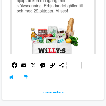
Facebook
Email
X
Messenger
Copy
Dela
Link
Kommentera