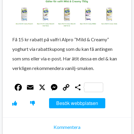
Få 15 kr rabatt på valfri Alpro ”Mild & Creamy”
yoghurt via rabattkupong som du kan få antingen
som sms eller via e-post. Har ätit dessa en del & kan
verkligen rekommendera vanilj-smaken.
Facebook
Email
X
Messenger
Copy
Dela
Link
Besök webbplatsen
Kommentera