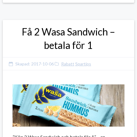
Få 2 Wasa Sandwich –
betala för 1
Skapad:
2017-10-06
Rabatt
Spartips
”Köp 2 Wasa Sandwich och betala för 1” – en