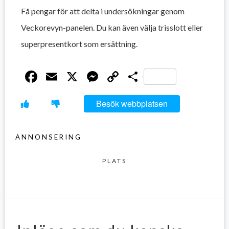
Få pengar för att delta i undersökningar genom
Veckorevyn-panelen. Du kan även välja trisslott eller
superpresentkort som ersättning.
Facebook
Email
X
Messenger
Copy
Dela
Link
Besök webbplatsen
ANNONSERING
PLATS