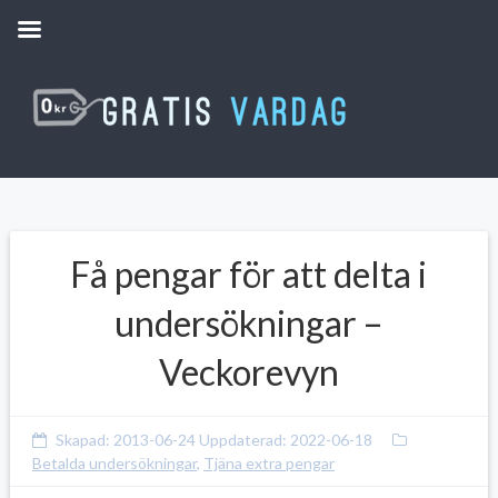
Få pengar för att delta i
undersökningar –
Veckorevyn
Skapad:
2013-06-24
Uppdaterad:
2022-06-18
Betalda undersökningar
,
Tjäna extra pengar