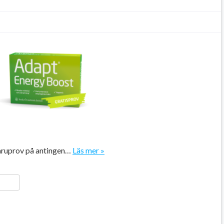
varuprov på antingen…
Läs mer »
ger
y
ela