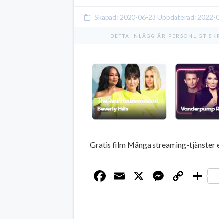
Skapad:
2020-06-23
Uppdaterad:
2022-
DETTA INLÄGG ÄR PERSONLIGT SK
Gratis film Många streaming-tjänster 
Facebook
Email
X
Messen
Cop
D
Link