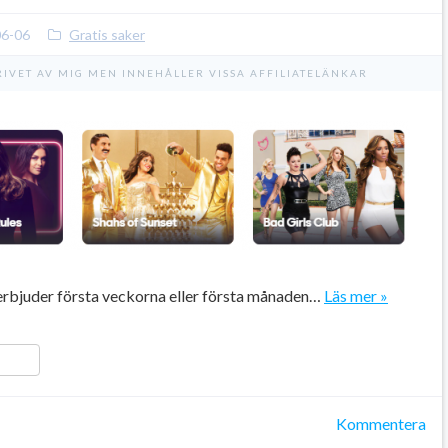
06-06
Gratis saker
RIVET AV MIG MEN INNEHÅLLER VISSA AFFILIATELÄNKAR
erbjuder första veckorna eller första månaden…
Läs mer »
ger
y
ela
Kommentera