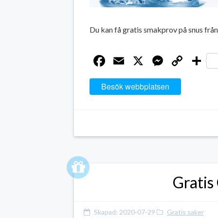
Du kan få gratis smakprov på snus frå
Facebook
Email
X
Messen
Cop
D
Link
Besök webbplatsen
Gratis
Skapad:
2020-07-29
Gratis saker