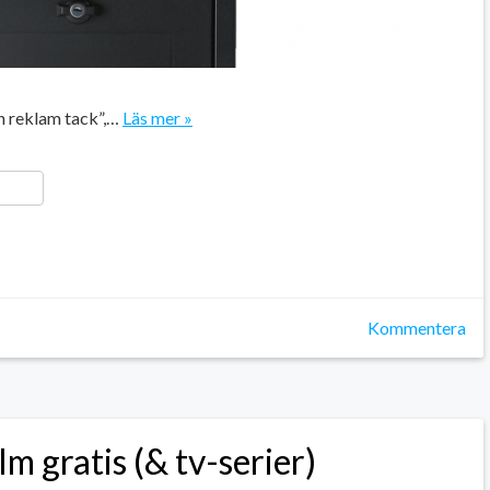
en reklam tack”,…
Läs mer »
ger
y
ela
Kommentera
lm gratis (& tv-serier)