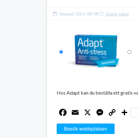
Skapad:
2021-08-08
Gratis saker
Hos Adapt kan du beställa ett gratis 
Facebook
Email
X
Messen
Cop
D
Link
Besök webbplatsen