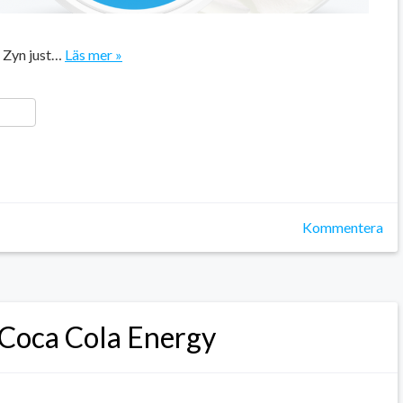
n Zyn just…
Läs mer »
ger
y
ela
Kommentera
 Coca Cola Energy