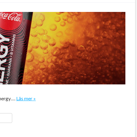
Energy….
Läs mer »
ger
y
ela