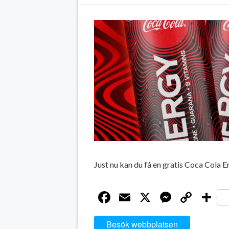
Just nu kan du få en gratis Coca Cola 
Facebook
Email
X
Messen
Cop
D
Link
Besök webbplatsen