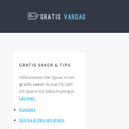
GRATIS SAKER & TIPS
Välkommen, här tipsar vi om
gratis saker
du kan få, sätt
att spara och tjäna in pengar.
Läs mer..
Kontakt
Skicka in tips om gratis