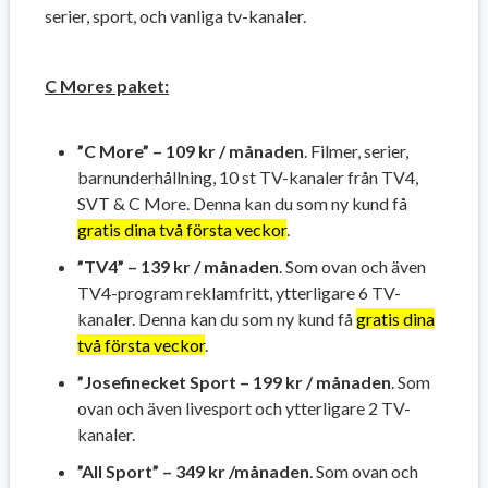
serier, sport, och vanliga tv-kanaler.
C Mores paket:
”C More” – 109 kr / månaden
. Filmer, serier,
barnunderhållning, 10 st TV-kanaler från TV4,
SVT & C More. Denna kan du som ny kund få
gratis dina två första veckor
.
”TV4” – 139 kr / månaden
. Som ovan och även
TV4-program reklamfritt, ytterligare 6 TV-
kanaler. Denna kan du som ny kund få
gratis dina
två första veckor
.
”Josefinecket Sport – 199 kr / månaden
. Som
ovan och även livesport och ytterligare 2 TV-
kanaler.
”All Sport” – 349 kr /månaden
. Som ovan och