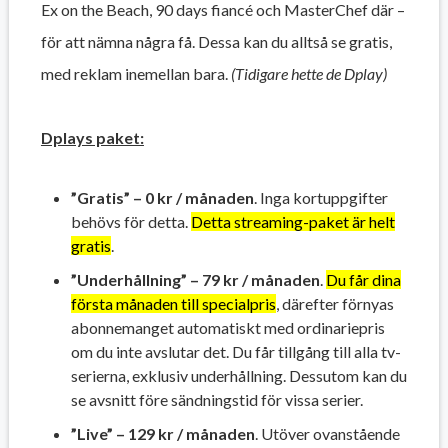
Ex on the Beach, 90 days fiancé och MasterChef där –
för att nämna några få. Dessa kan du alltså se gratis,
med reklam inemellan bara.
(Tidigare hette de Dplay)
Dplays paket:
”Gratis” – 0 kr / månaden
. Inga kortuppgifter
behövs för detta.
Detta streaming-paket är helt
gratis
.
”Underhållning” – 79 kr / månaden
.
Du får dina
första månaden till specialpris
, därefter förnyas
abonnemanget automatiskt med ordinariepris
om du inte avslutar det. Du får tillgång till alla tv-
serierna, exklusiv underhållning. Dessutom kan du
se avsnitt före sändningstid för vissa serier.
”Live” – 129 kr / månaden
. Utöver ovanstående