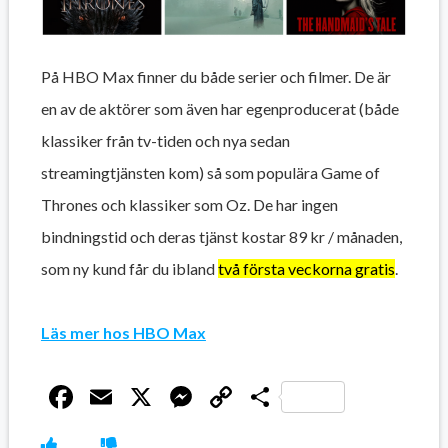
På HBO Max finner du både serier och filmer. De är
en av de aktörer som även har egenproducerat (både
klassiker från tv-tiden och nya sedan
streamingtjänsten kom) så som populära Game of
Thrones och klassiker som Oz. De har ingen
bindningstid och deras tjänst kostar 89 kr / månaden,
som ny kund får du ibland
två första veckorna gratis
.
Läs mer hos HBO Max
Facebook
Email
X
Messenger
Copy
Dela
Link