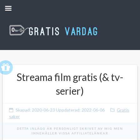
Streama film gratis (& tv-
serier)
Skapad:
2020-06-23
Uppdaterad:
2022-06-06
Gratis
saker
DETTA INLÄGG ÄR PERSONLIGT SKRIVET AV MIG MEN
INNEHÅLLER VISSA AFFILIATELÄNKAR