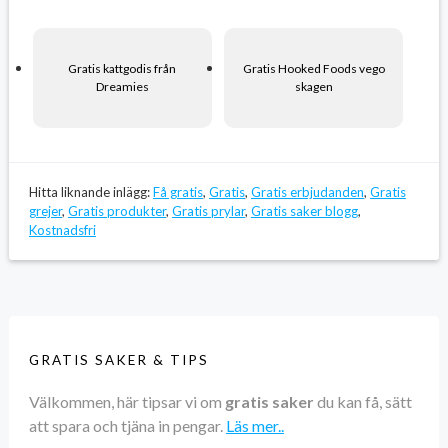
Gratis kattgodis från
Gratis Hooked Foods vego
Dreamies
skagen
Hitta liknande inlägg:
Få gratis
,
Gratis
,
Gratis erbjudanden
,
Gratis
grejer
,
Gratis produkter
,
Gratis prylar
,
Gratis saker blogg
,
Kostnadsfri
GRATIS SAKER & TIPS
Välkommen, här tipsar vi om
gratis saker
du kan få, sätt
att spara och tjäna in pengar.
Läs mer..