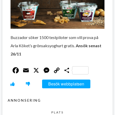
Buzzador söker 1500 testpiloter som vill prova på
Arla Köket’s grönsaksyoghurt gratis.
Ansök senast
26/11
Facebook
Email
X
Messenger
Copy
Dela
Link
Besök webbplatsen
ANNONSERING
PLATS