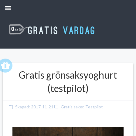
Gratis grönsaksyoghurt
(testpilot)
Skapad:
2017-11-21
Gratis saker
,
Testpilot