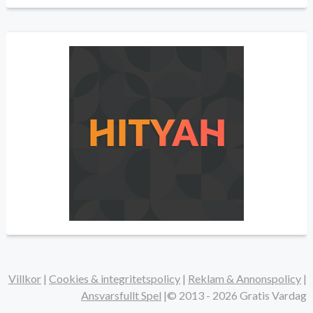
Villkor
|
Cookies & integritetspolicy
|
Reklam & Annonspolicy
|
Ansvarsfullt Spel
|©
2013 - 2026
Gratis Vardag