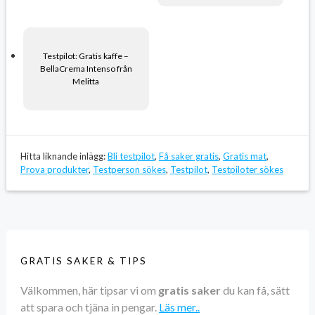
Testpilot: Gratis kaffe –
BellaCrema Intenso från
Melitta
Hitta liknande inlägg:
Bli testpilot
,
Få saker gratis
,
Gratis mat
,
Prova produkter
,
Testperson sökes
,
Testpilot
,
Testpiloter sökes
GRATIS SAKER & TIPS
Välkommen, här tipsar vi om
gratis saker
du kan få, sätt
att spara och tjäna in pengar.
Läs mer..