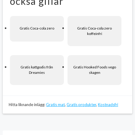
också gillar
Gratis Coca-cola zero
Gratis Coca-cola zero
koffeinfri
Gratis kattgodis från
Gratis Hooked Foods vego
Dreamies
skagen
Hitta liknande inlägg:
Gratis mat
,
Gratis produkter
,
Kostnadsfri