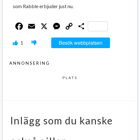
som Rabble erbjuder just nu.
Facebook
Email
X
Messenger
Copy
Dela
Link
Besök webbplatsen
1
ANNONSERING
PLATS
Inlägg som du kanske