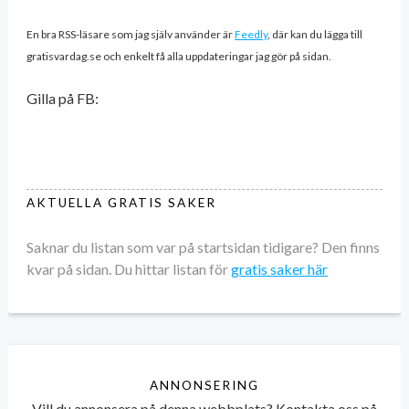
En bra RSS-läsare som jag själv använder är
Feedly
, där kan du lägga till
gratisvardag.se och enkelt få alla uppdateringar jag gör på sidan.
Gilla på FB:
AKTUELLA GRATIS SAKER
Saknar du listan som var på startsidan tidigare? Den finns
kvar på sidan. Du hittar listan för
gratis saker här
ANNONSERING
Vill du annonsera på denna webbplats? Kontakta oss på