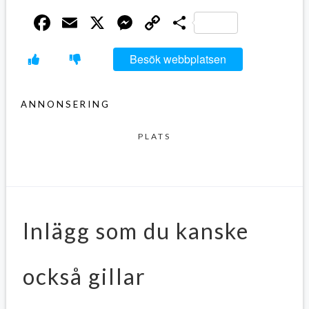
Facebook
Email
X
Messenger
Copy
Dela
Link
Besök webbplatsen
ANNONSERING
PLATS
Inlägg som du kanske
också gillar