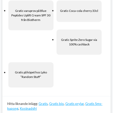
Gratis varuprov på Blue
Gratis Coca-cola cherry 33cl
Peptides Uplift Cream SPF 30
från Biotherm
Gratis Sprite Zero Sugar via
100% cashback
Gratis på köpet hos Lyko
”Random Stuff”
Hitta liknande inlägg:
Gratis
,
Gratis bio
,
Gratis prylar
,
Gratis Sms-
kupong
,
Kostnadsfri