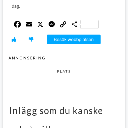
dag.
Facebook
Email
X
Messenger
Copy
Dela
Link
Besök webbplatsen
ANNONSERING
PLATS
Inlägg som du kanske