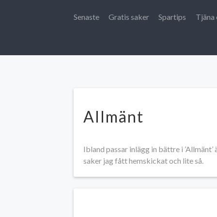
Senaste
Gratis saker
Spartips
Tjäna 
Allmänt
Ibland passar inlägg in bättre i ’Allmänt’
saker jag fått hemskickat och lite så.