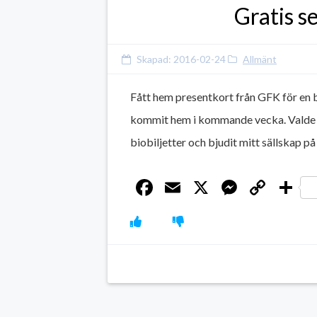
Gratis se
Skapad:
2016-02-24
Allmänt
Fått hem presentkort från GFK för en 
kommit hem i kommande vecka. Valde H
biobiljetter och bjudit mitt sällskap på
Facebook
Email
X
Messen
Cop
D
Link