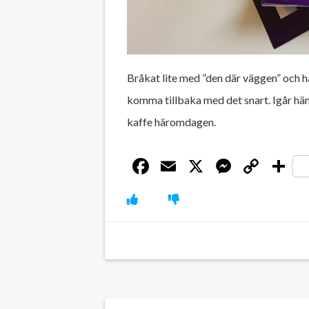
Bråkat lite med ”den där väggen” och h
komma tillbaka med det snart. Igår hä
kaffe häromdagen.
Facebook
Email
X
Messen
Cop
D
Link