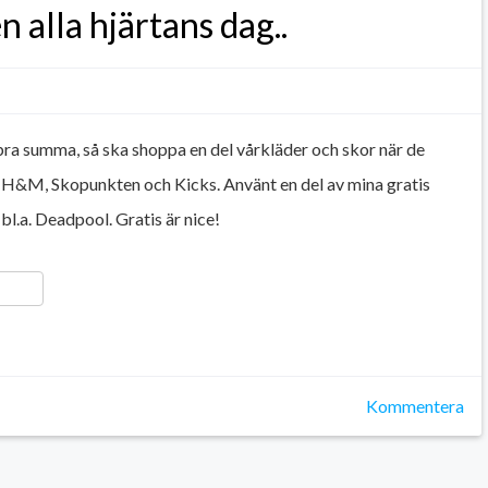
n alla hjärtans dag..
bra summa, så ska shoppa en del vårkläder och skor när de
&M, Skopunkten och Kicks. Använt en del av mina gratis
 bl.a. Deadpool. Gratis är nice!
ger
y
ela
Kommentera