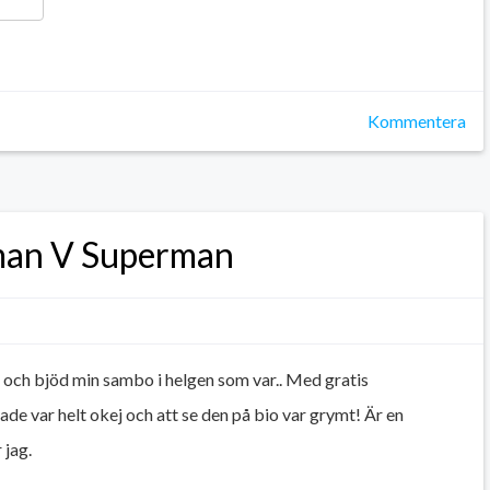
ger
y
ela
Kommentera
an V Superman
och bjöd min sambo i helgen som var.. Med gratis
ade var helt okej och att se den på bio var grymt! Är en
 jag.