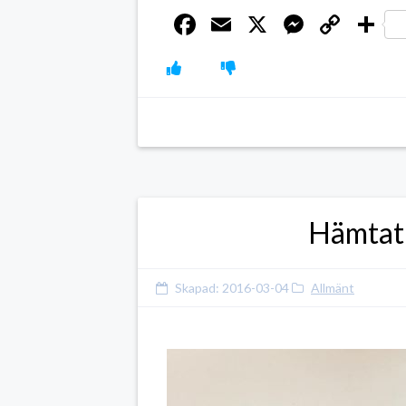
Facebook
Email
X
Messen
Cop
D
Link
Hämtat 
Skapad:
2016-03-04
Allmänt