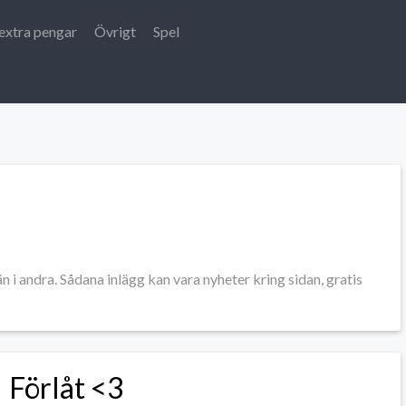
extra pengar
Övrigt
Spel
 än i andra. Sådana inlägg kan vara nyheter kring sidan, gratis
Förlåt <3