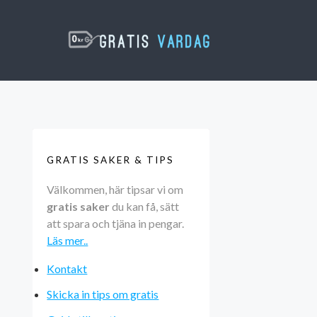
GRATIS SAKER & TIPS
Välkommen, här tipsar vi om
gratis saker
du kan få, sätt
att spara och tjäna in pengar.
Läs mer..
Kontakt
Skicka in tips om gratis