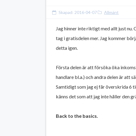
Skapad:
2016-04-07
Allmänt
Jag hinner inte riktigt med allt just nu
tag i gratisdelen mer. Jag kommer börja
detta igen.
Första delen är att försöka öka inkoms
handlare bl.a.) och andra delen är att 
Samtidigt som jag ej får överskrida 6 t
känns det som att jag inte håller den g
Back to the basics.