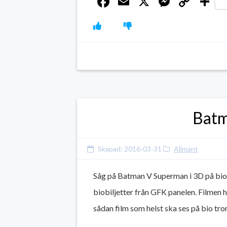
Facebook
Email
X
Messen
Cop
D
Link
Batm
Skapad:
2016-03-31
Allmänt
Såg på Batman V Superman i 3D på bio 
biobiljetter från GFK panelen. Filmen h
sådan film som helst ska ses på bio tror