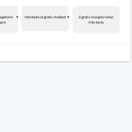
 Sagaform
Hämtade ut gratis choklad
2 gratis morgonrockar
gare
från Serla