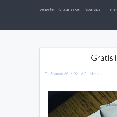
Senaste
Gratis saker
Spartips
Tjäna 
Gratis 
Skapad:
2016-02-16
Allmänt