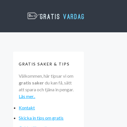
GRATIS SAKER & TIPS
Välkommen, här tipsar vi om
gratis saker
du kan få, sätt
att spara och tjäna in pengar.
Läs mer..
Kontakt
Skicka in tips om gratis