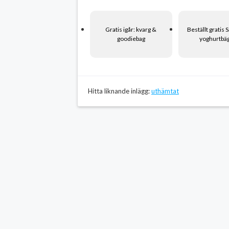
Gratis igår: kvarg &
Beställt gratis
goodiebag
yoghurtbä
Hitta liknande inlägg:
uthämtat