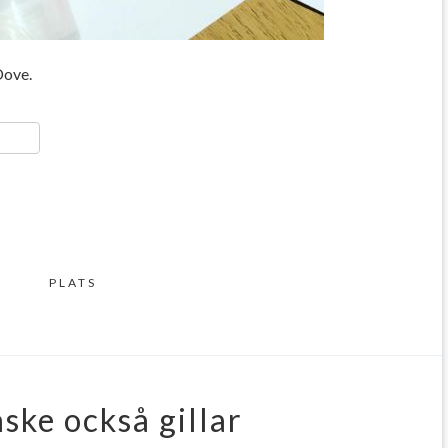
Dove.
ger
y
ela
PLATS
ske också gillar