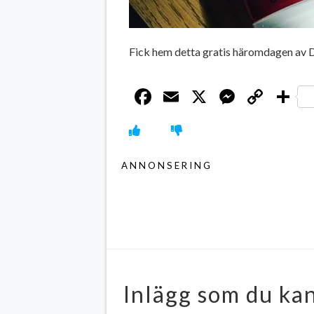
Fick hem detta gratis häromdagen av 
Facebook
Email
X
Messen
Cop
D
Link
ANNONSERING
Inlägg som du kan