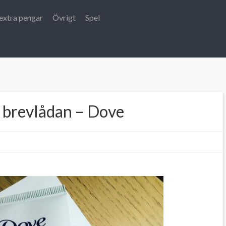
extra pengar
Övrigt
Spel
i brevlådan – Dove