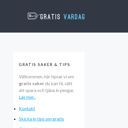
GRATIS SAKER & TIPS
Välkommen, här tipsar vi om
gratis saker
du kan få, sätt
att spara och tjäna in pengar.
Läs mer..
Kontakt
Skicka in tips om gratis