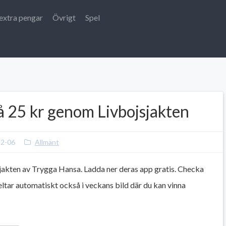
extra pengar
Övrigt
Spel
å 25 kr genom Livbojsjakten
12-06
Allmänt
akten av Trygga Hansa. Ladda ner deras app gratis. Checka
deltar automatiskt också i veckans bild där du kan vinna