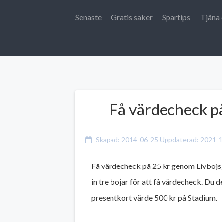
Senaste
Gratis saker
Spartips
Tjäna 
Få värdecheck p
Skapad:
2014-06-25
Uppdaterad:
2021-
Få värdecheck på 25 kr genom Livbojsj
in tre bojar för att få värdecheck. Du 
presentkort värde 500 kr på Stadium.