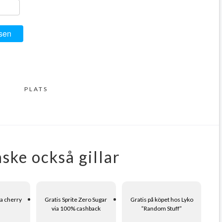
ger
y
ela
sen
PLATS
ske också gillar
la cherry
Gratis Sprite Zero Sugar
Gratis på köpet hos Lyko
via 100% cashback
”Random Stuff”