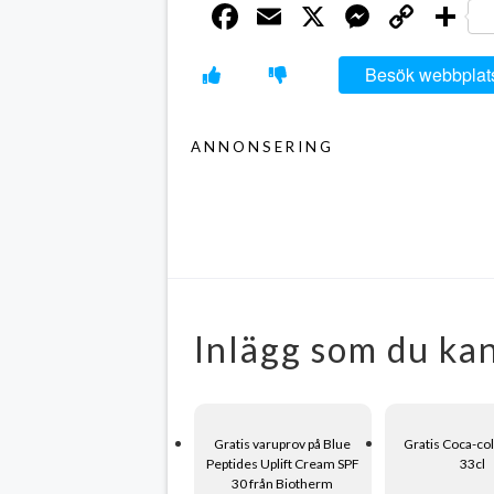
Facebook
Email
X
Messen
Cop
D
Link
Besök webbplat
ANNONSERING
Inlägg som du kan
Gratis varuprov på Blue
Gratis Coca-co
Peptides Uplift Cream SPF
33cl
30 från Biotherm