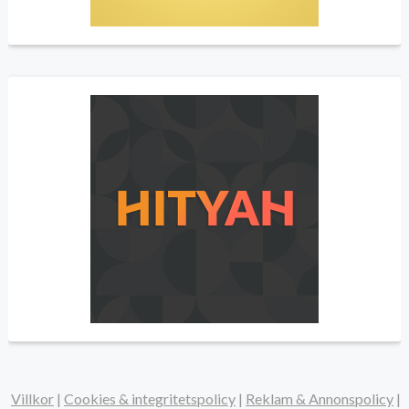
Villkor
|
Cookies & integritetspolicy
|
Reklam & Annonspolicy
|