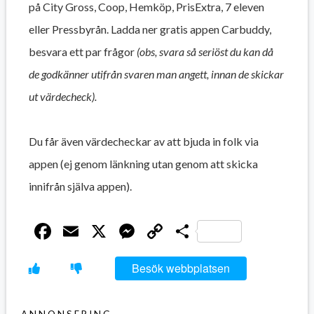
på City Gross, Coop, Hemköp, PrisExtra, 7 eleven
eller Pressbyrån. Ladda ner gratis appen Carbuddy,
besvara ett par frågor
(obs, svara så seriöst du kan då
de godkänner utifrån svaren man angett, innan de skickar
ut värdecheck).
Du får även värdecheckar av att bjuda in folk via
appen (ej genom länkning utan genom att skicka
innifrån själva appen).
Facebook
Email
X
Messenger
Copy
Dela
Link
Besök webbplatsen
ANNONSERING