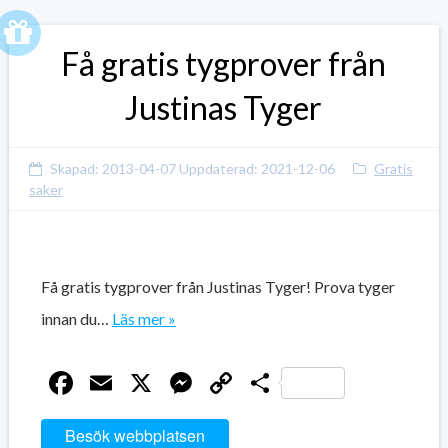
Få gratis tygprover från
Justinas Tyger
Skapad:
2013-04-07
Uppdaterad:
2021-12-06
Gratis
saker
Få gratis tygprover från Justinas Tyger! Prova tyger
innan du…
Läs mer »
Facebook
Email
X
Messenger
Copy
Dela
Link
Besök webbplatsen