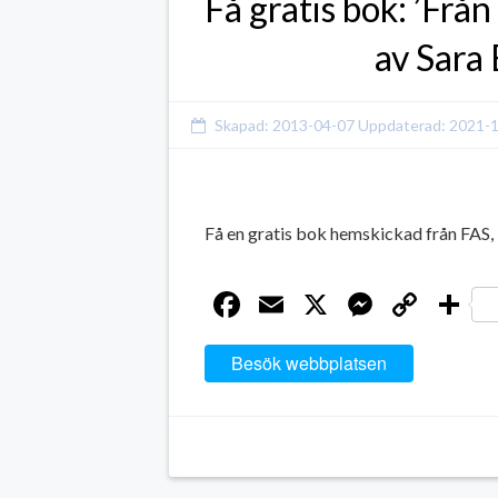
Få gratis bok: ’Frå
av Sara
Skapad:
2013-04-07
Uppdaterad:
2021-
Få en gratis bok hemskickad från FAS
Facebook
Email
X
Messen
Cop
D
Link
Besök webbplatsen