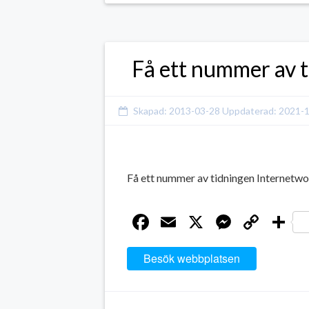
Få ett nummer av t
Skapad:
2013-03-28
Uppdaterad:
2021-
Få ett nummer av tidningen Internetwo
Facebook
Email
X
Messen
Cop
D
Link
Besök webbplatsen