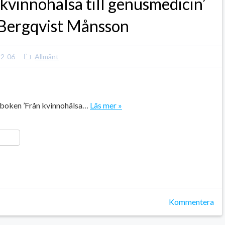
n kvinnohälsa till genusmedicin’
 Bergqvist Månsson
12-06
Allmänt
, boken ’Från kvinnohälsa…
Läs mer »
ger
y
ela
Kommentera