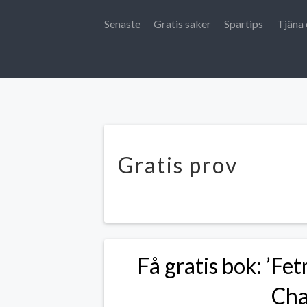
Senaste
Gratis saker
Spartips
Tjäna 
Gratis prov
Få gratis bok: ’Fe
Cha