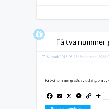
Få två nummer g
Skapad:
2013-03-28
Uppdaterad:
2022-
Få två nummer gratis av tidning om cy
Facebook
Email
X
Messen
Cop
D
Link
Besök webbplatsen