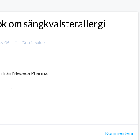
ok om sängkvalsterallergi
06-06
Gratis saker
gi från Medeca Pharma.
ger
y
ela
Kommentera