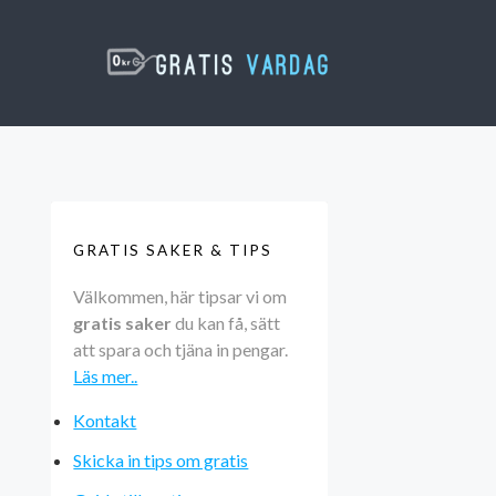
GRATIS SAKER & TIPS
Välkommen, här tipsar vi om
gratis saker
du kan få, sätt
att spara och tjäna in pengar.
Läs mer..
Kontakt
Skicka in tips om gratis