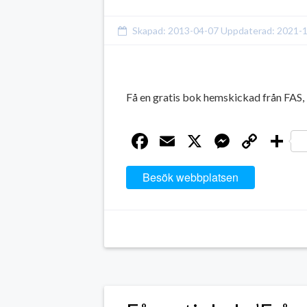
Skapad:
2013-04-07
Uppdaterad:
2021-
Få en gratis bok hemskickad från FAS
Facebook
Email
X
Messen
Cop
D
Link
Besök webbplatsen