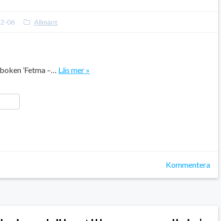
12-06
Allmänt
, boken ’Fetma –…
Läs mer »
ger
y
ela
Kommentera