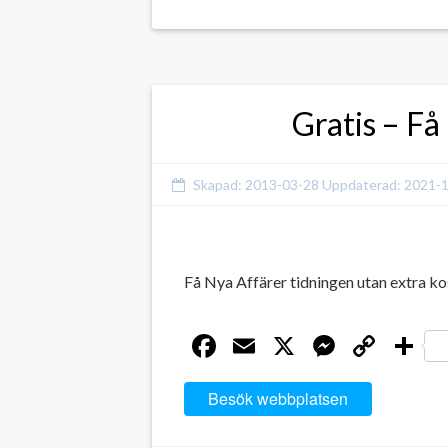
Gratis – Få
Skapad:
2013-03-28
Uppdaterad:
2021-
Få Nya Affärer tidningen utan extra ko
Facebook
Email
X
Messen
Cop
D
Link
Besök webbplatsen