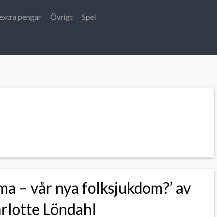
extra pengar
Övrigt
Spel
tma – vår nya folksjukdom?’ av
rlotte Löndahl