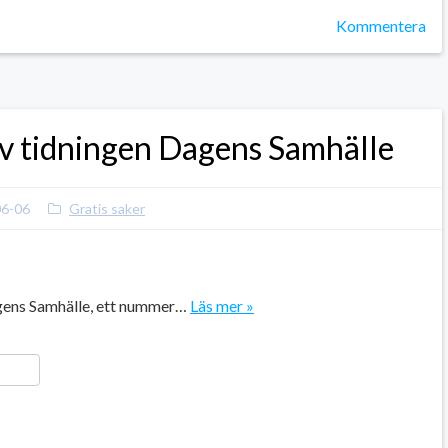
Kommentera
av tidningen Dagens Samhälle
06-06
Gratis saker
gens Samhälle, ett nummer…
Läs mer »
ger
y
ela