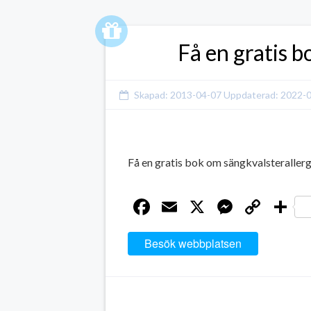
Få en gratis b
Skapad:
2013-04-07
Uppdaterad:
2022-
Få en gratis bok om sängkvalsteraller
Facebook
Email
X
Messen
Cop
D
Link
Besök webbplatsen