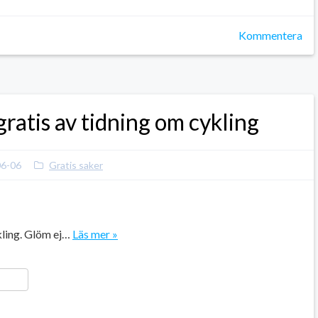
Kommentera
ratis av tidning om cykling
06-06
Gratis saker
kling. Glöm ej…
Läs mer »
ger
y
ela