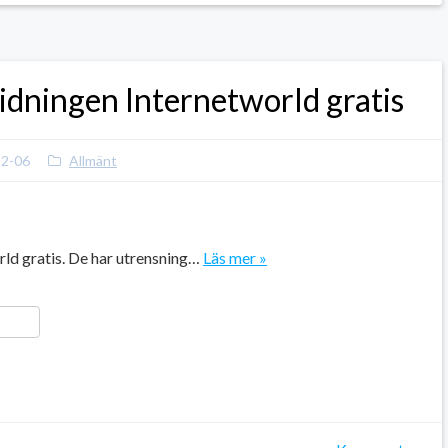
idningen Internetworld gratis
12-06
Allmänt
rld gratis. De har utrensning…
Läs mer »
ger
y
ela