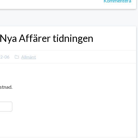
Kommentera
 Nya Affärer tidningen
12-06
Allmänt
stnad.
ger
y
ela