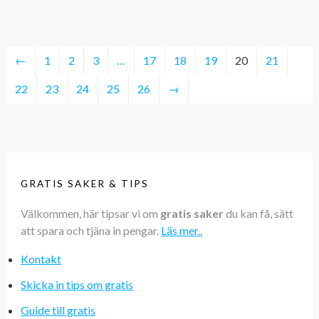
←
1
2
3
…
17
18
19
20
21
22
23
24
25
26
→
GRATIS SAKER & TIPS
Välkommen, här tipsar vi om
gratis saker
du kan få, sätt
att spara och tjäna in pengar.
Läs mer..
Kontakt
Skicka in tips om gratis
Guide till gratis