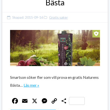
Bästa
Skapad:
2015-09-16
Gratis saker
Smartson söker fler som vill prova en gratis Naturens
Bästa…
Läs mer »
Facebook
Email
X
Messenger
Copy
Dela
Link