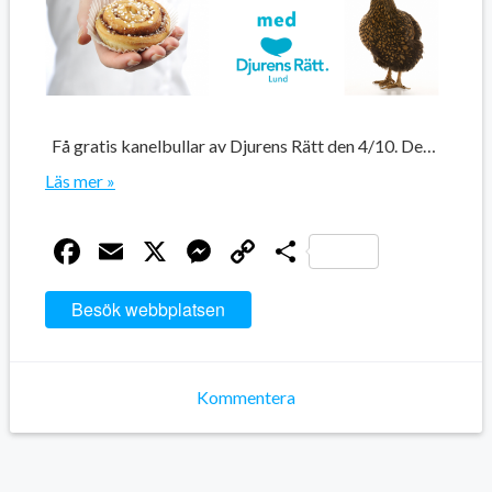
Få gratis kanelbullar av Djurens Rätt den 4/10. De…
Läs mer »
Facebook
Email
X
Messenger
Copy
Dela
Link
Besök webbplatsen
Kommentera