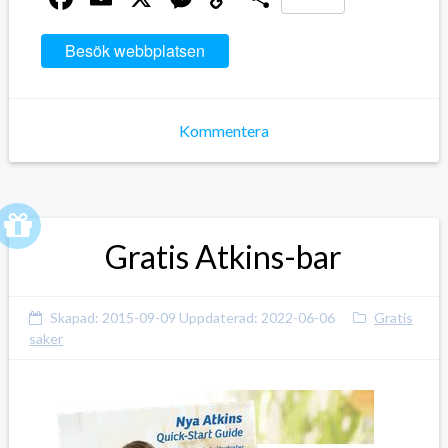
Link
Besök webbplatsen
Kommentera
Gratis Atkins-bar
Skapad:
2015-09-09
Uppdaterad:
2022-06-06
Gratis
saker