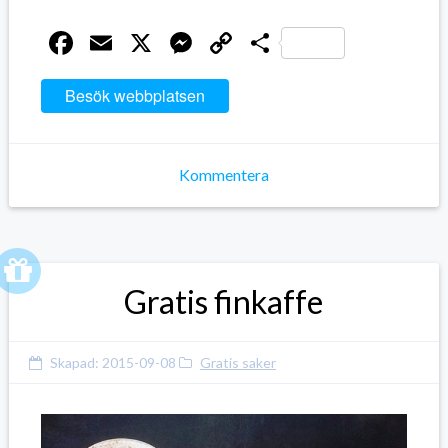
Facebook
Email
X
Messenger
Copy
Dela
Link
Besök webbplatsen
Kommentera
Gratis finkaffe
Skapad:
2015-09-08
Gratis saker