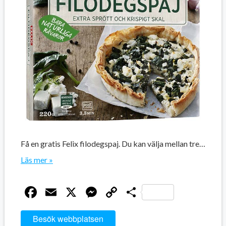
Få en gratis Felix filodegspaj. Du kan välja mellan tre…
Läs mer »
Facebook
Email
X
Messenger
Copy
Dela
Link
Besök webbplatsen