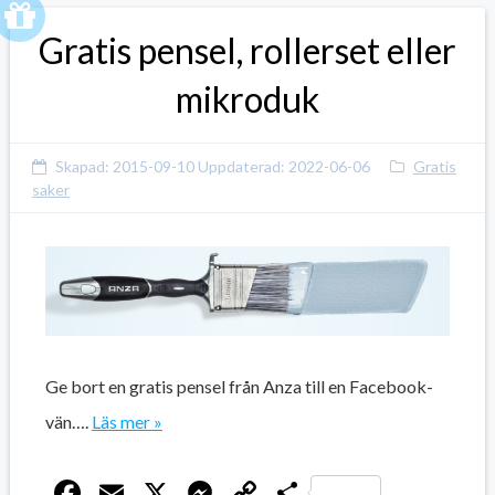
Gratis pensel, rollerset eller
mikroduk
Skapad:
2015-09-10
Uppdaterad:
2022-06-06
Gratis
saker
Ge bort en gratis pensel från Anza till en Facebook-
vän….
Läs mer »
Facebook
Email
X
Messenger
Copy
Dela