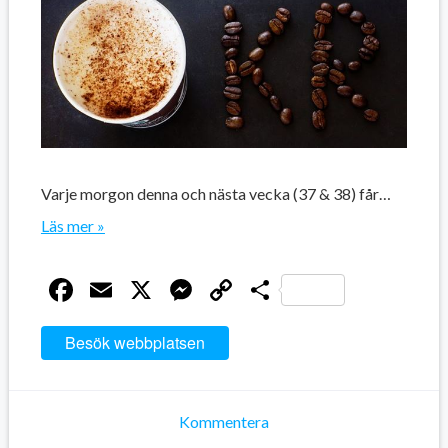
Varje morgon denna och nästa vecka (37 & 38) får…
Läs mer »
Facebook
Email
X
Messenger
Copy
Dela
Link
Besök webbplatsen
Kommentera