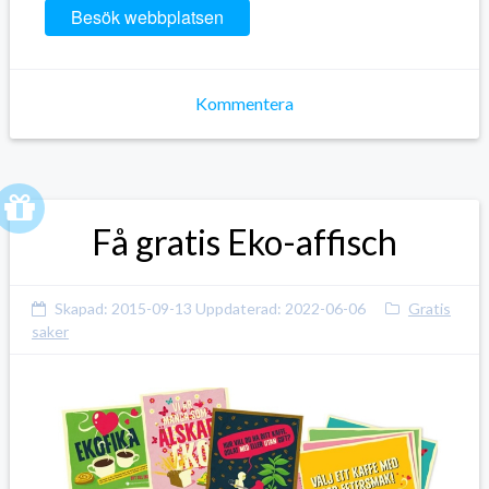
Besök webbplatsen
Kommentera
Få gratis Eko-affisch
Skapad:
2015-09-13
Uppdaterad:
2022-06-06
Gratis
saker