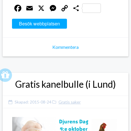
Facebook
Email
X
Messenger
Copy
Dela
Link
Besök webbplatsen
Kommentera
Gratis kanelbulle (i Lund)
Skapad:
2015-08-24
Gratis saker