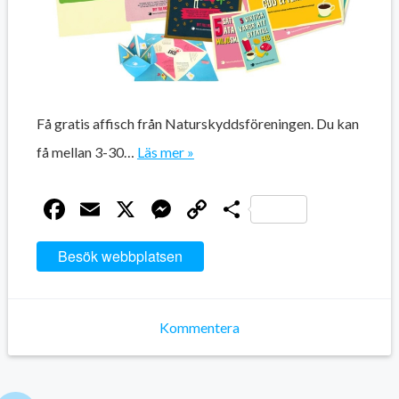
Få gratis affisch från Naturskyddsföreningen. Du kan
få mellan 3-30…
Läs mer »
Facebook
Email
X
Messenger
Copy
Dela
Link
Besök webbplatsen
Kommentera