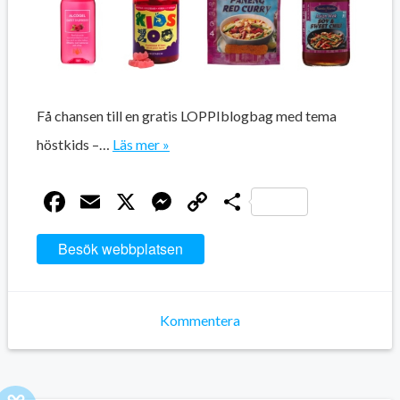
Få chansen till en gratis LOPPIblogbag med tema
höstkids –…
Läs mer »
Facebook
Email
X
Messenger
Copy
Dela
Link
Besök webbplatsen
Kommentera