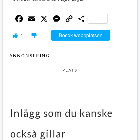
Facebook
Email
X
Messenger
Copy
Dela
Link
Besök webbplatsen
1
ANNONSERING
PLATS
Inlägg som du kanske
också gillar