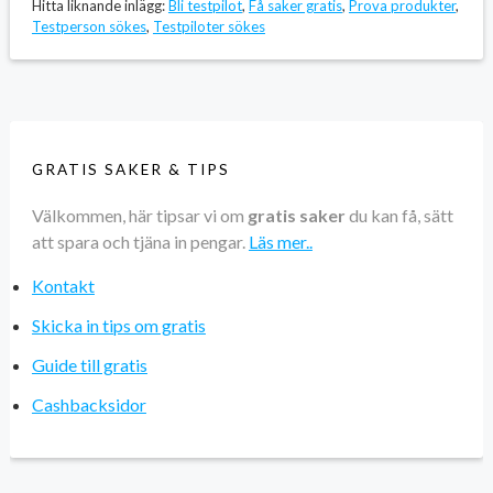
Hitta liknande inlägg:
Bli testpilot
,
Få saker gratis
,
Prova produkter
,
Testperson sökes
,
Testpiloter sökes
GRATIS SAKER & TIPS
Välkommen, här tipsar vi om
gratis saker
du kan få, sätt
att spara och tjäna in pengar.
Läs mer..
Kontakt
Skicka in tips om gratis
Guide till gratis
Cashbacksidor