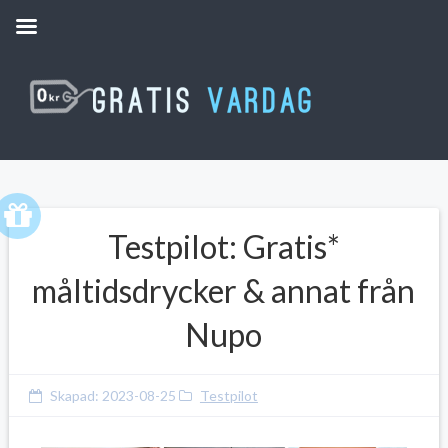
Testpilot: Gratis*
måltidsdrycker & annat från
Nupo
Skapad:
2023-08-25
Testpilot