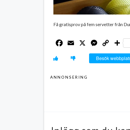
Få gratisprov på fem servetter från Duni
Facebook
Email
X
Messen
Cop
D
Link
Besök webbplat
ANNONSERING