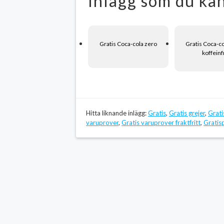
Inlägg som du kan
Gratis Coca-cola zero
Gratis Coca-c
koffeinf
Hitta liknande inlägg:
Gratis
,
Gratis grejer
,
Grati
varuprover
,
Gratis varuprover fraktfritt
,
Gratis