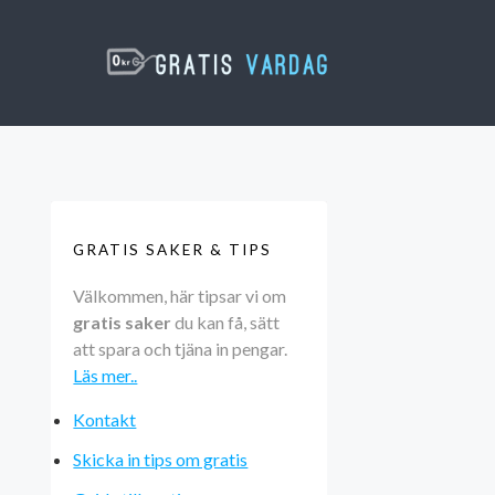
GRATIS SAKER & TIPS
Välkommen, här tipsar vi om
gratis saker
du kan få, sätt
att spara och tjäna in pengar.
Läs mer..
Kontakt
Skicka in tips om gratis