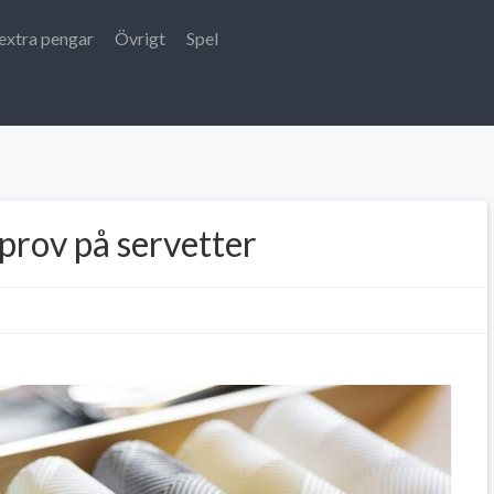
extra pengar
Övrigt
Spel
prov på servetter