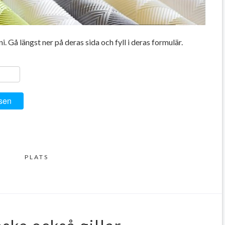
. Gå längst ner på deras sida och fyll i deras formulär.
ger
y
ela
sen
PLATS