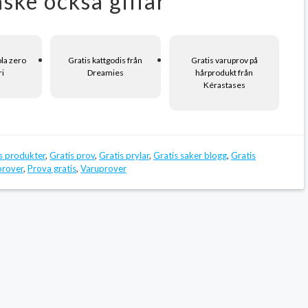
ske också gillar
ola zero
Gratis kattgodis från
Gratis varuprov på
ri
Dreamies
hårprodukt från
Kérastases
s produkter
,
Gratis prov
,
Gratis prylar
,
Gratis saker blogg
,
Gratis
prover
,
Prova gratis
,
Varuprover