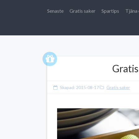
Senaste
Gratis saker
Spartips
Tjäna 
Gratis
Skapad:
2015-08-17
Gratis saker