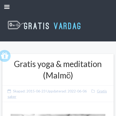
Gratis yoga & meditation
(Malmö)
Skapad:
2015-06-23
Uppdaterad:
2022-06-06
Gratis
saker