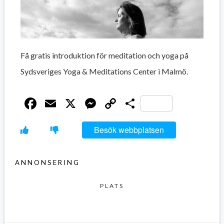
Få gratis introduktion för meditation och yoga på
Sydsveriges Yoga & Meditations Center i Malmö.
Facebook
Email
X
Messenger
Copy
Dela
Link
Besök webbplatsen
ANNONSERING
PLATS