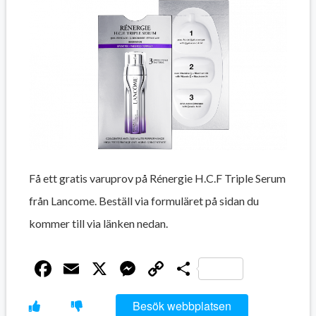
Få ett gratis varuprov på Rénergie H.C.F Triple Serum
från Lancome. Beställ via formuläret på sidan du
kommer till via länken nedan.
Facebook
Email
X
Messenger
Copy
Dela
Link
Besök webbplatsen