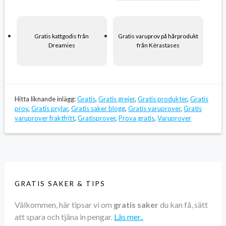
Gratis kattgodis från
Gratis varuprov på hårprodukt
Dreamies
från Kérastases
Hitta liknande inlägg:
Gratis
,
Gratis grejer
,
Gratis produkter
,
Gratis
prov
,
Gratis prylar
,
Gratis saker blogg
,
Gratis varuprover
,
Gratis
varuprover fraktfritt
,
Gratisprover
,
Prova gratis
,
Varuprover
GRATIS SAKER & TIPS
Välkommen, här tipsar vi om
gratis saker
du kan få, sätt
att spara och tjäna in pengar.
Läs mer..