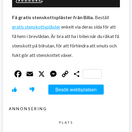
Få gratis stenskottsplåster från Bilia.
Beställ
gratis stenskottsplåster
enkelt via deras sida för att
få hem i brevlådan. Är bra att ha i bilen när du råkat få
stenskott på bilrutan, för att förhindra att smuts och
fukt gör att stenskottet växer.
Facebook
Email
X
Messenger
Copy
Dela
Link
Besök webbplatsen
ANNONSERING
PLATS