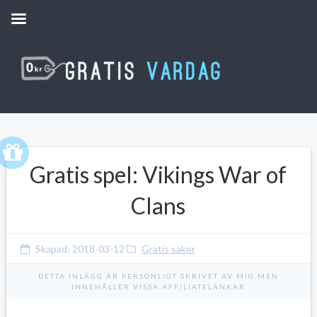
Gratis spel: Vikings War of
Clans
Skapad:
2018-03-12
Gratis saker
DETTA INLÄGG ÄR PERSONLIGT SKRIVET AV MIG MEN
INNEHÅLLER VISSA AFFILIATELÄNKAR