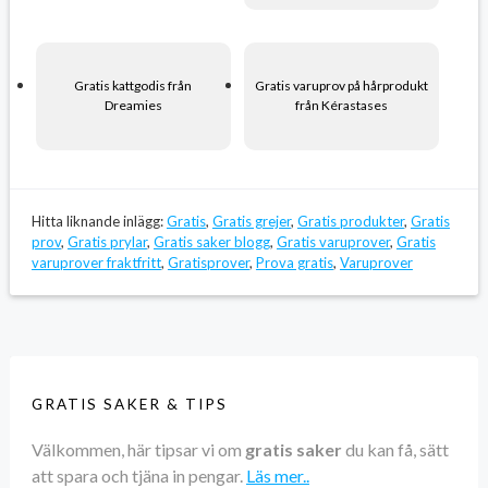
Gratis kattgodis från
Gratis varuprov på hårprodukt
Dreamies
från Kérastases
Hitta liknande inlägg:
Gratis
,
Gratis grejer
,
Gratis produkter
,
Gratis
prov
,
Gratis prylar
,
Gratis saker blogg
,
Gratis varuprover
,
Gratis
varuprover fraktfritt
,
Gratisprover
,
Prova gratis
,
Varuprover
GRATIS SAKER & TIPS
Välkommen, här tipsar vi om
gratis saker
du kan få, sätt
att spara och tjäna in pengar.
Läs mer..