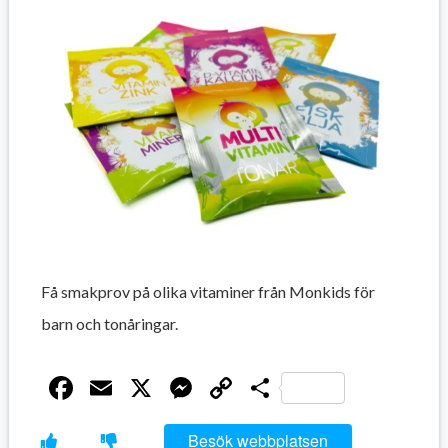
Få smakprov på olika vitaminer från Monkids för
barn och tonåringar.
Facebook
Email
X
Messenger
Copy
Dela
Link
Besök webbplatsen