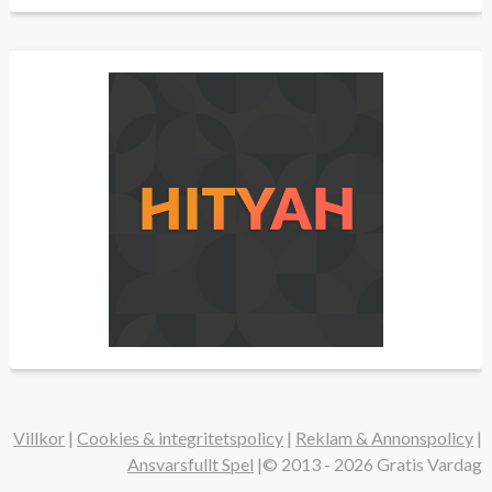
Villkor
|
Cookies & integritetspolicy
|
Reklam & Annonspolicy
|
Ansvarsfullt Spel
|©
2013 - 2026
Gratis Vardag