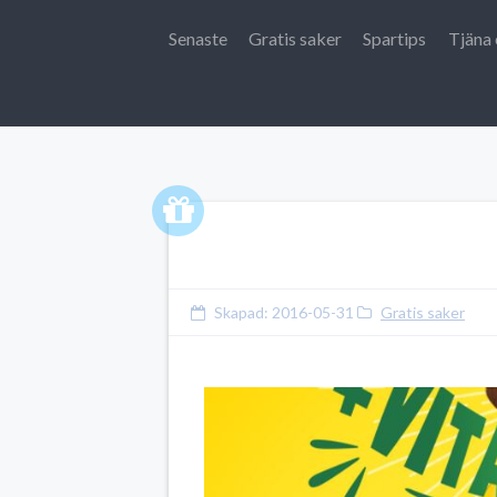
Senaste
Gratis saker
Spartips
Tjäna 
Skapad:
2016-05-31
Gratis saker