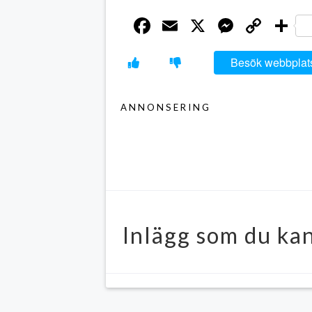
Facebook
Email
X
Messen
Cop
D
Link
Besök webbplat
ANNONSERING
Inlägg som du kan