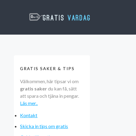
GRATIS SAKER & TIPS
Välkommen, här tipsar vi om
gratis saker
du kan få, sätt
att spara och tjäna in pengar.
Läs mer..
Kontakt
Skicka in tips om gratis