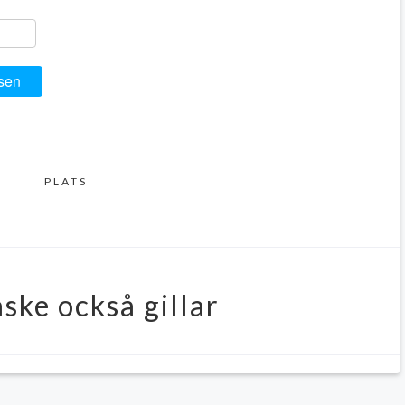
ger
y
ela
sen
PLATS
ske också gillar