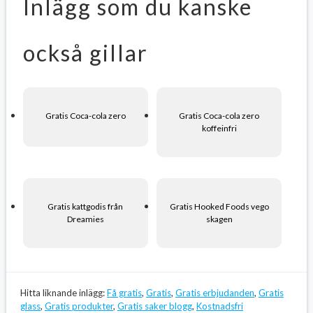
Inlägg som du kanske
också gillar
Gratis Coca-cola zero
Gratis Coca-cola zero
koffeinfri
Gratis kattgodis från
Gratis Hooked Foods vego
Dreamies
skagen
Hitta liknande inlägg:
Få gratis
,
Gratis
,
Gratis erbjudanden
,
Gratis
glass
,
Gratis produkter
,
Gratis saker blogg
,
Kostnadsfri