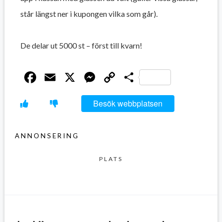
står längst ner i kupongen vilka som går).
De delar ut 5000 st – först till kvarn!
Facebook
Email
X
Messenger
Copy
Dela
Link
Besök webbplatsen
ANNONSERING
PLATS