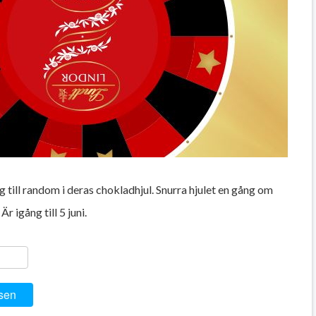
g till random i deras chokladhjul. Snurra hjulet en gång om
r igång till 5 juni.
ger
y
ela
sen