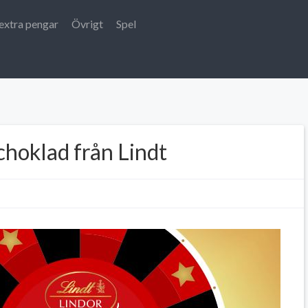
extra pengar
Övrigt
Spel
choklad från Lindt