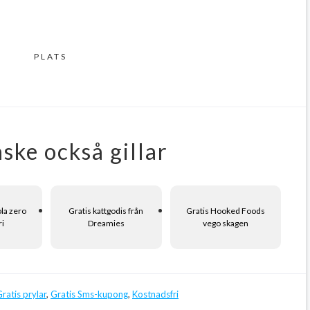
PLATS
ske också gillar
ola zero
Gratis kattgodis från
Gratis Hooked Foods
ri
Dreamies
vego skagen
ratis prylar
,
Gratis Sms-kupong
,
Kostnadsfri