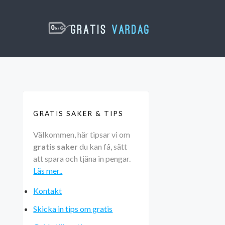
GRATIS SAKER & TIPS
Välkommen, här tipsar vi om
gratis saker
du kan få, sätt
att spara och tjäna in pengar.
Läs mer..
Kontakt
Skicka in tips om gratis