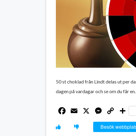
50 st choklad från Lindt delas ut per da
dagen på vardagar och se om du får en. Ä
Facebook
Email
X
Messen
Cop
D
Link
Besök webbplat