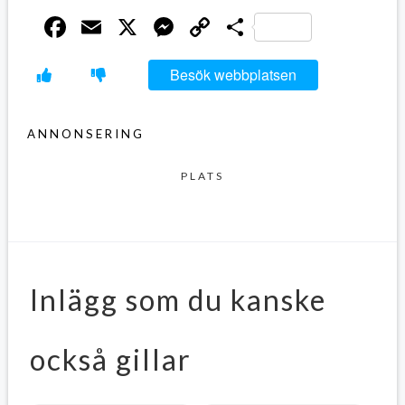
Facebook
Email
X
Messenger
Copy
Dela
Link
Besök webbplatsen
ANNONSERING
PLATS
Inlägg som du kanske
också gillar