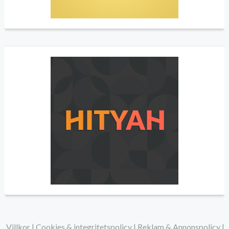
Villkor
|
Cookies & integritetspolicy
|
Reklam & Annonspolicy
|