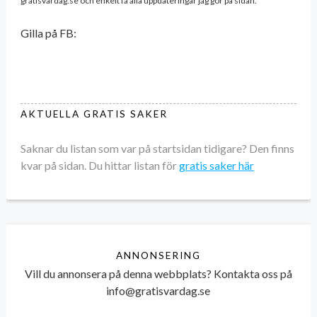
gratisvardag.se och enkelt få alla uppdateringar jag gör på sidan.
Gilla på FB:
AKTUELLA GRATIS SAKER
Saknar du listan som var på startsidan tidigare? Den finns
kvar på sidan. Du hittar listan för
gratis saker här
ANNONSERING
Vill du annonsera på denna webbplats? Kontakta oss på
info@gratisvardag.se