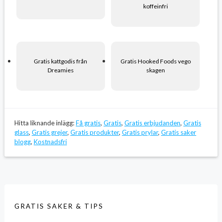
koffeinfri
Gratis kattgodis från
Gratis Hooked Foods vego
Dreamies
skagen
Hitta liknande inlägg:
Få gratis
,
Gratis
,
Gratis erbjudanden
,
Gratis
glass
,
Gratis grejer
,
Gratis produkter
,
Gratis prylar
,
Gratis saker
blogg
,
Kostnadsfri
GRATIS SAKER & TIPS