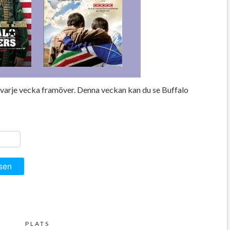
r varje vecka framöver. Denna veckan kan du se Buffalo
ger
y
ela
sen
PLATS