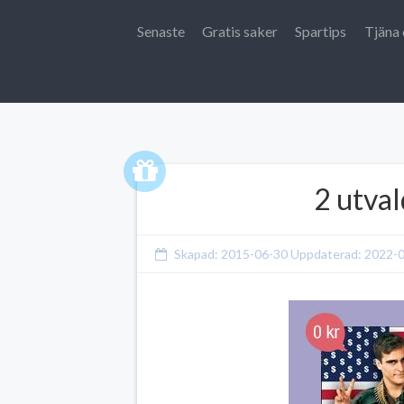
Senaste
Gratis saker
Spartips
Tjäna 
2 utval
Skapad:
2015-06-30
Uppdaterad:
2022-