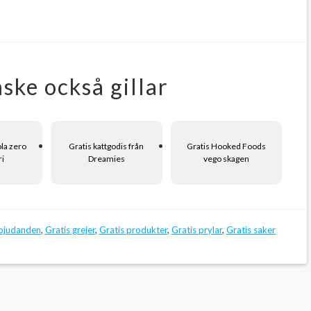
ske också gillar
ola zero
Gratis kattgodis från
Gratis Hooked Foods
ri
Dreamies
vego skagen
rbjudanden
,
Gratis grejer
,
Gratis produkter
,
Gratis prylar
,
Gratis saker