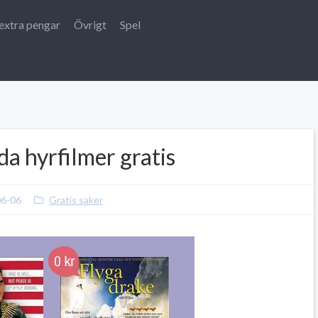
extra pengar
Övrigt
Spel
da hyrfilmer gratis
06-06
Gratis saker