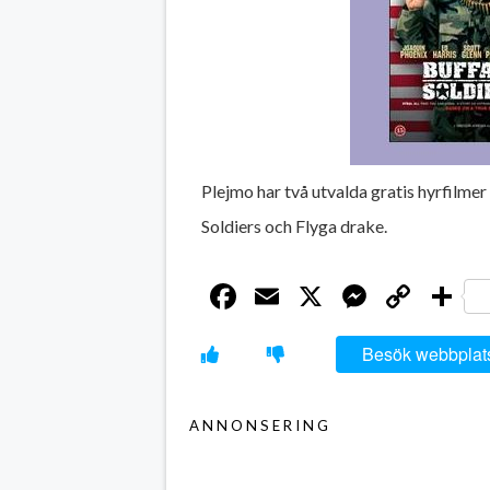
Plejmo har två utvalda gratis hyrfilme
Soldiers och Flyga drake.
Facebook
Email
X
Messen
Cop
D
Link
Besök webbplat
ANNONSERING