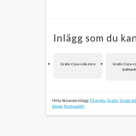
Inlägg som du kan
Gratis Coca-cola zero
Gratis Coca-c
koffeinf
Hitta liknande inlägg:
Få gratis
,
Gratis
,
Gratis e
blogg
,
Kostnadsfri