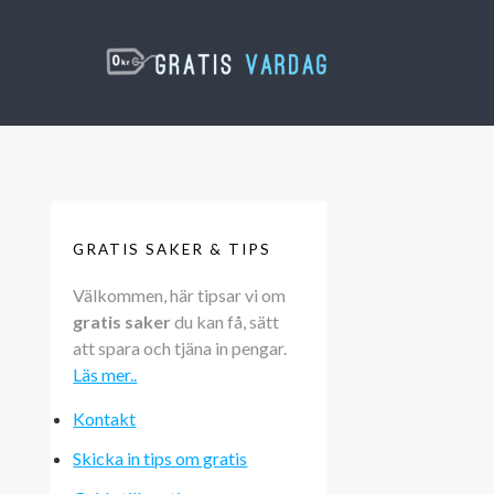
GRATIS SAKER & TIPS
Välkommen, här tipsar vi om
gratis saker
du kan få, sätt
att spara och tjäna in pengar.
Läs mer..
Kontakt
Skicka in tips om gratis