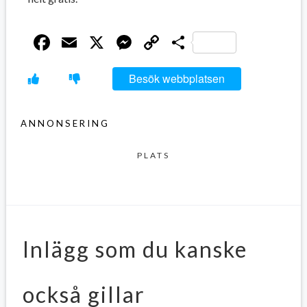
Facebook
Email
X
Messenger
Copy
Dela
Link
Besök webbplatsen
ANNONSERING
PLATS
Inlägg som du kanske
också gillar