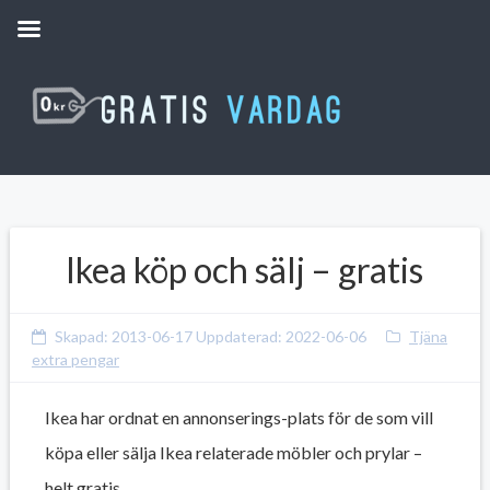
Ikea köp och sälj – gratis
Skapad:
2013-06-17
Uppdaterad:
2022-06-06
Tjäna
extra pengar
Ikea har ordnat en annonserings-plats för de som vill
köpa eller sälja Ikea relaterade möbler och prylar –
helt gratis.