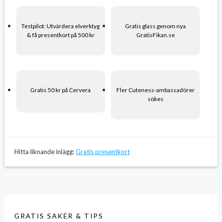
Testpilot: Utvärdera elverktyg
Gratis glass genom nya
& få presentkort på 500 kr
GratisFikan.se
Gratis 50 kr på Cervera
Fler Cuteness-ambassadörer
sökes
Hitta liknande inlägg:
Gratis presentkort
GRATIS SAKER & TIPS