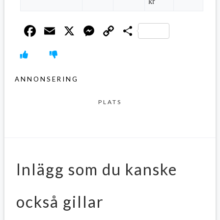
kr
Facebook
Email
X
Messenger
Copy
Dela
Link
ANNONSERING
PLATS
Inlägg som du kanske
också gillar