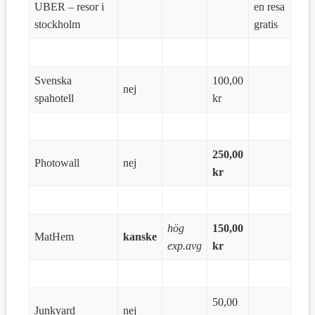
UBER – resor i
en resa
stockholm
gratis
Svenska
100,00
nej
spahotell
kr
250,00
Photowall
nej
kr
hög
150,00
MatHem
kanske
exp.avg
kr
50,00
Junkyard
nej