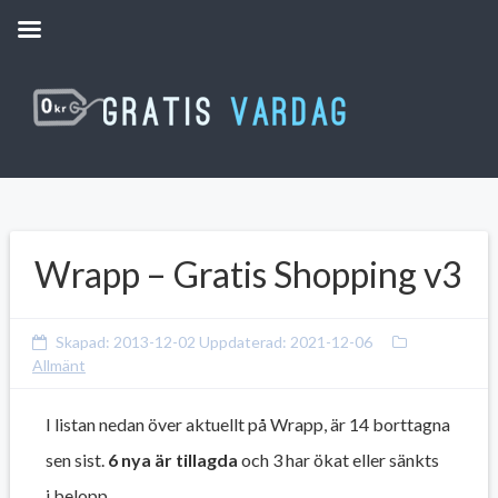
Wrapp – Gratis Shopping v3
Skapad:
2013-12-02
Uppdaterad:
2021-12-06
Allmänt
I listan nedan över aktuellt på Wrapp, är 14 borttagna
sen sist.
6 nya är tillagda
och 3 har ökat eller sänkts
i belopp.