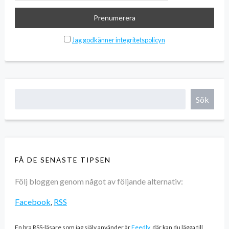
Jag godkänner integritetspolicyn
Sök
FÅ DE SENASTE TIPSEN
Följ bloggen genom något av följande alternativ:
Facebook
,
RSS
En bra RSS-läsare som jag själv använder är
Feedly
, där kan du lägga till