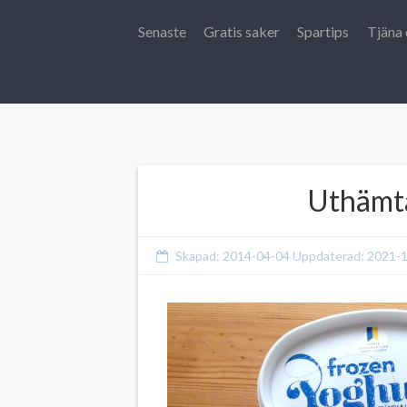
Senaste
Gratis saker
Spartips
Tjäna 
Uthämta
Skapad:
2014-04-04
Uppdaterad:
2021-