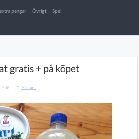
extra pengar
Övrigt
Spel
t gratis + på köpet
12-06
Allmänt