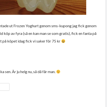
mtade ut Frozen Yoghurt genom sms-kupong jag fick genom
id köp av fyra (så en kan man se som gratis), fick en fanta på
 på köpet idag fick vi saker för 75 kr
 sen. Är ju helg nu, så då får man.
ger
y
ela