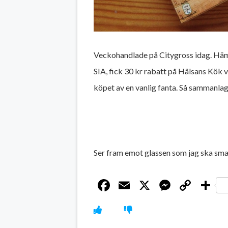
Veckohandlade på Citygross idag. Hä
SIA, fick 30 kr rabatt på Hälsans Kök v
köpet av en vanlig fanta. Så sammanlagt
Ser fram emot glassen som jag ska smaka
Facebook
Email
X
Messen
Cop
D
Link