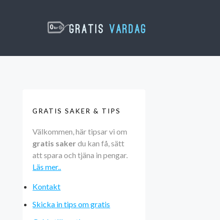
GRATIS SAKER & TIPS
Välkommen, här tipsar vi om
gratis saker
du kan få, sätt
att spara och tjäna in pengar.
Läs mer..
Kontakt
Skicka in tips om gratis