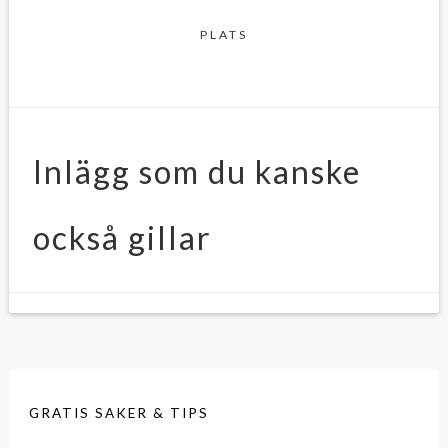
PLATS
Inlägg som du kanske
också gillar
GRATIS SAKER & TIPS