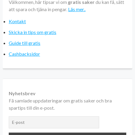
Välkommen, här tipsar vi om
gratis saker
du kan få, sätt
att spara och tjäna in pengar.
Läs mer..
Kontakt
Skicka in tips om gratis
Guide till gratis
Cashbacksidor
Nyhetsbrev
Få samlade uppdateringar om gratis saker och bra
spartips till din e-post.