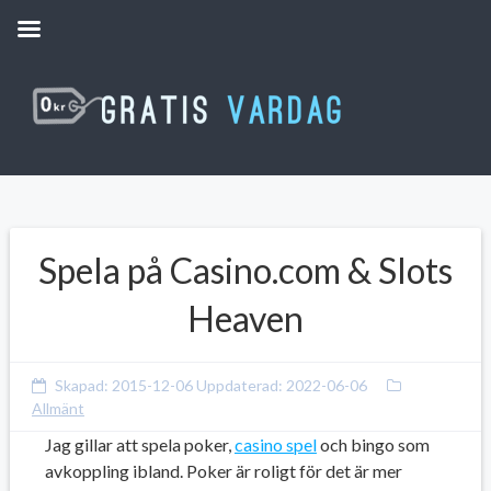
Spela på Casino.com & Slots
Heaven
Skapad:
2015-12-06
Uppdaterad:
2022-06-06
Allmänt
Jag gillar att spela poker,
casino spel
och bingo som
avkoppling ibland. Poker är roligt för det är mer