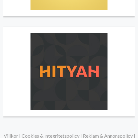
Villkor
|
Cookies & integritetspolicy
|
Reklam & Annonspolicy
|