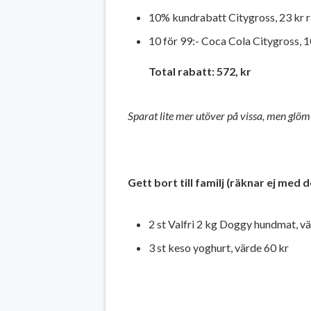
10% kundrabatt Citygross, 23 kr 
10 för 99:- Coca Cola Citygross, 1
Total rabatt: 572, kr
Sparat lite mer utöver på vissa, men glö
Gett bort till familj (räknar ej med
2 st Valfri 2 kg Doggy hundmat, v
3 st keso yoghurt, värde 60 kr