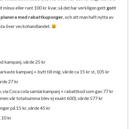
t minus eller runt 100 kr kvar, så det har verkligen gett
gott
 att planera med rabattkuponger
, och att man haft nytta av
lista över veckohandlandet.
öd kampanj, värde 25 kr
tarkaste kampanj + bytt till mig, värde ca 15 kr st, 105 kr
ärde 27 kr
o, via Coca cola samlarkampanj + rabattkod som gav 77 kr
 men vår totalsumma blev ej exakt 600), värde 577 kr
nger på 15 kr, värde 45 kr
 10 kr