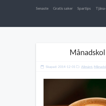
Senaste
Gratis saker
Spartips
Tjäna 
Månadskol
Skapad:
2014-12-01
Allmänt
,
Månadsk