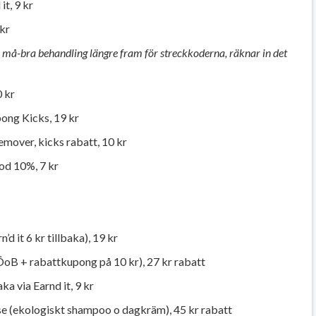
it, 9 kr
 kr
r må-bra behandling längre fram för streckkoderna, räknar in det
 kr
ong Kicks, 19 kr
mover, kicks rabatt, 10 kr
od 10%, 7 kr
’d it 6 kr tillbaka), 19 kr
 ÖoB + rabattkupong på 10 kr), 27 kr rabatt
ka via Earnd it, 9 kr
se (ekologiskt shampoo o dagkräm), 45 kr rabatt