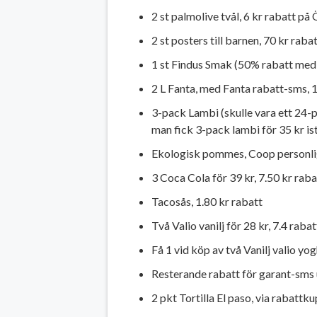
2 st palmolive tvål, 6 kr rabatt på
2 st posters till barnen, 70 kr rab
1 st Findus Smak (50% rabatt med 
2 L Fanta, med Fanta rabatt-sms, 1
3-pack Lambi (skulle vara ett 24-
man fick 3-pack lambi för 35 kr is
Ekologisk pommes, Coop personlig
3 Coca Cola för 39 kr, 7.50 kr raba
Tacosås, 1.80 kr rabatt
Två Valio vanilj för 28 kr, 7.4 rabat
Få 1 vid köp av två Vanilj valio yo
Resterande rabatt för garant-sms u
2 pkt Tortilla El paso, via rabatt