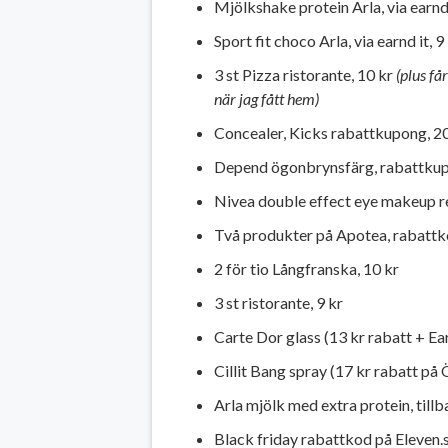
Mjölkshake protein Arla, via earnd 
Sport fit choco Arla, via earnd it, 9
3 st Pizza ristorante, 10 kr
(plus få
när jag fått hem)
Concealer, Kicks rabattkupong, 20
Depend ögonbrynsfärg, rabattkup
Nivea double effect eye makeup re
Två produkter på Apotea, rabattk
2 för tio Långfranska, 10 kr
3 st ristorante, 9 kr
Carte Dor glass (13 kr rabatt + Earn
Cillit Bang spray (17 kr rabatt på
Arla mjölk med extra protein, tillba
Black friday rabattkod på Eleven.