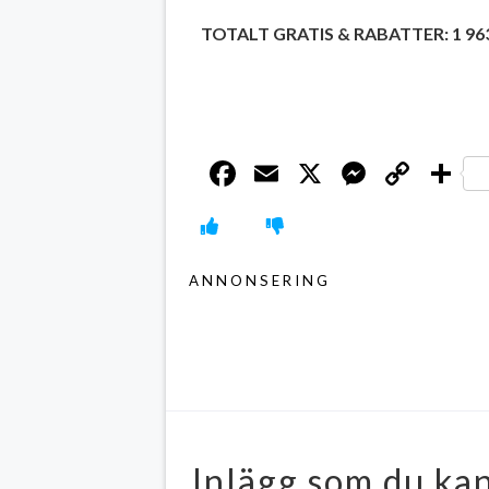
TOTALT GRATIS & RABATTER: 1 963
Facebook
Email
X
Messen
Cop
D
Link
ANNONSERING
Inlägg som du kan