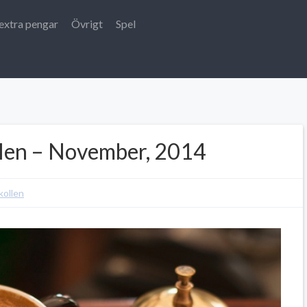
extra pengar
Övrigt
Spel
len – November, 2014
ollen