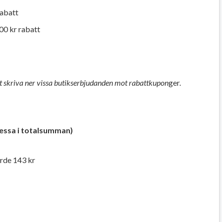
rabatt
00 kr rabatt
mt skriva ner vissa butikserbjudanden mot rabattkupon
ger.
 dessa i totalsumman)
ärde 143 kr