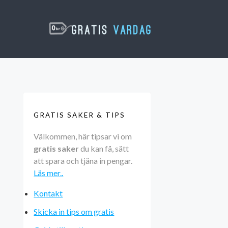
GRATIS SAKER & TIPS
Välkommen, här tipsar vi om
gratis saker
du kan få, sätt
att spara och tjäna in pengar.
Läs mer..
Kontakt
Skicka in tips om gratis