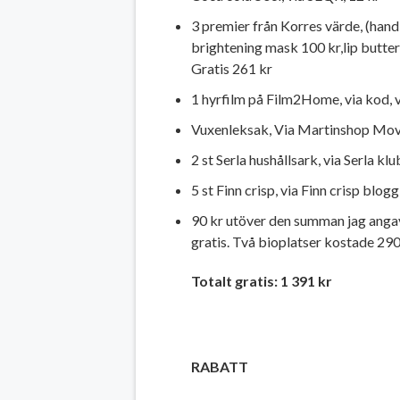
3 premier från Korres värde, (handl
brightening mask 100 kr,lip butter
Gratis 261 kr
1 hyrfilm på Film2Home, via kod, 
Vuxenleksak, Via Martinshop Mov
2 st Serla hushållsark, via Serla kl
5 st Finn crisp, via Finn crisp blo
90 kr utöver den summan jag angav 
gratis. Två bioplatser kostade 290 
Totalt gratis: 1 391 kr
RABATT