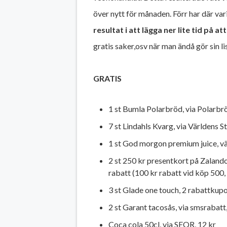
över nytt för månaden. Förr har där vari
resultat i att lägga ner lite tid på
gratis saker,osv när man ändå gör sin 
GRATIS
1 st Bumla Polarbröd, via Polarbr
7 st Lindahls Kvarg, via Världens S
1 st God morgon premium juice, v
2 st 250 kr presentkort på Zaland
rabatt (100 kr rabatt vid köp 500,
3 st Glade one touch, 2 rabattkupo
2 st Garant tacosås, via smsrabatt,
Coca cola 50cl, via SEQR, 12 kr