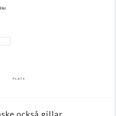
 kr
ger
y
ela
PLATS
ske också gillar