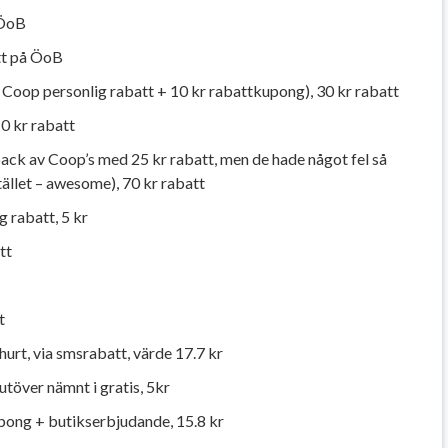
 ÖoB
att på ÖoB
Coop personlig rabatt + 10 kr rabattkupong), 30 kr rabatt
0 kr rabatt
pack av Coop’s med 25 kr rabatt, men de hade något fel så
tället – awesome), 70 kr rabatt
 rabatt, 5 kr
tt
t
ghurt, via smsrabatt, värde 17.7 kr
töver nämnt i gratis, 5kr
kupong + butikserbjudande, 15.8 kr