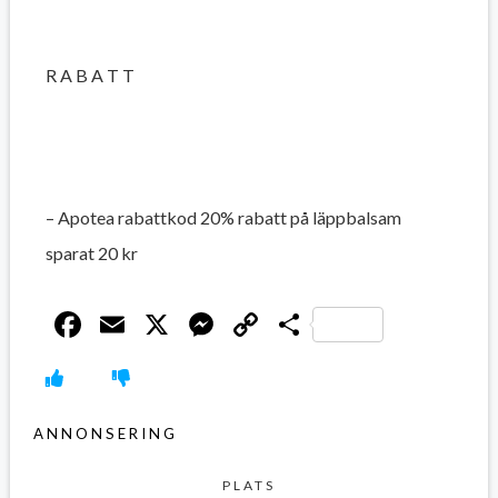
R A B A T T
– Apotea rabattkod 20% rabatt på läppbalsam
sparat 20 kr
Facebook
Email
X
Messenger
Copy
Dela
Link
ANNONSERING
PLATS