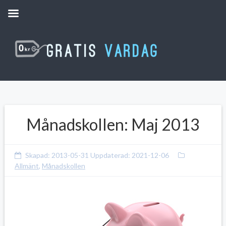
Månadskollen: Maj 2013
Skapad:
2013-05-31
Uppdaterad:
2021-12-06
Allmänt
,
Månadskollen