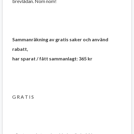
brevlådan. Nom nom!
Sammanräkning av gratis saker och använd
rabatt,
har sparat / fått sammanlagt: 365 kr
G R A T I S