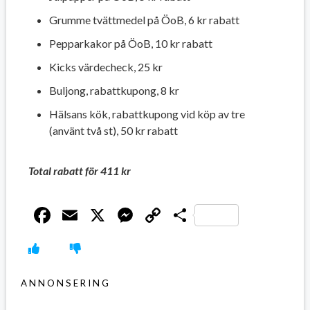
Grumme tvättmedel på ÖoB, 6 kr rabatt
Pepparkakor på ÖoB, 10 kr rabatt
Kicks värdecheck, 25 kr
Buljong, rabattkupong, 8 kr
Hälsans kök, rabattkupong vid köp av tre
(använt två st), 50 kr rabatt
Total rabatt för 411 kr
Facebook
Email
X
Messenger
Copy
Dela
Link
ANNONSERING