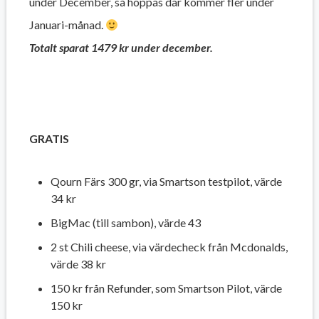
under December, så hoppas där kommer fler under
Januari-månad.
Totalt sparat 1479 kr under december.
GRATIS
Qourn Färs 300 gr, via Smartson testpilot, värde
34 kr
BigMac (till sambon), värde 43
2 st Chili cheese, via värdecheck från Mcdonalds,
värde 38 kr
150 kr från Refunder, som Smartson Pilot, värde
150 kr