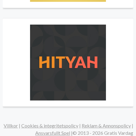
Villkor
|
Cookies & integritetspolicy
|
Reklam & Annonspolicy
|
Ansvarsfullt Spel
|©
2013 - 2026
Gratis Vardag