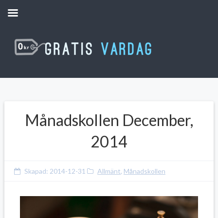
Månadskollen December,
2014
Skapad:
2014-12-31
Allmänt
,
Månadskollen