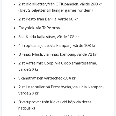
2 st biobiljetter, från GFK panelen, värde 260 kr
(blev 2 biljetter till hunger games för dem)
2 st Pesto från Barilla, värde 68 kr
Easypick, via TePe prov
6 st Kelda kalla såser, värde 108 kr
4 Tropicana juice, via kampanj, värde 108 kr
3 Finax Müsli, via Finax kampanj, värde 72 kr
2 st Våffelmix Coop, via Coop smaktestarna,
värde 29 kr
Skånetrafiken värdecheck, 84 kr
2 st lussebullar på Pressbyrån, via lucia-kampanj,
värde 29 kr
3 varuprover från kicks (vid köp via deras
nätbutik)