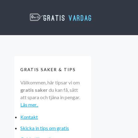
GRATIS SAKER & TIPS
Välkommen, här tipsar vi om
gratis saker
du kan få, sätt
att spara och tjäna in pengar.
Läs mer..
Kontakt
Skicka in tips om gratis