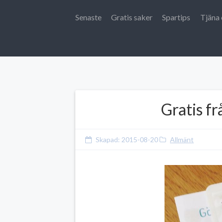
Senaste
Gratis saker
Spartips
Tjäna 
Gratis f
Skapad:
2015-08-20
Allmänt