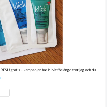
 RFSU gratis – kampanjen har blivit förlängd tror jag och du
är
.
ger
y
ela