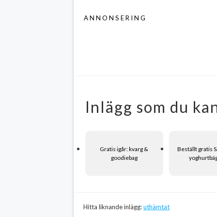
ANNONSERING
Inlägg som du kan
Gratis igår: kvarg &
Beställt gratis
goodiebag
yoghurtbä
Hitta liknande inlägg:
uthämtat