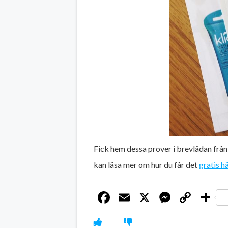
Fick hem dessa prover i brevlådan från
kan läsa mer om hur du får det
gratis h
Facebook
Email
X
Messen
Cop
D
Link