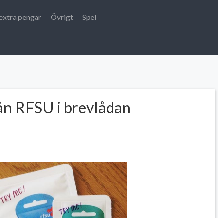
extra pengar
Övrigt
Spel
rån RFSU i brevlådan