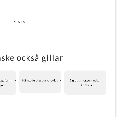
PLATS
ske också gillar
 Sagaform
Hämtade ut gratis choklad
2 gratis morgonrockar
gare
från Serla