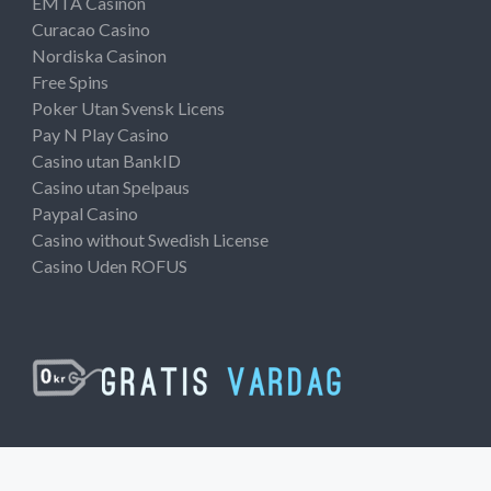
EMTA Casinon
Curacao Casino
Nordiska Casinon
Free Spins
Poker Utan Svensk Licens
Pay N Play Casino
Casino utan BankID
Casino utan Spelpaus
Paypal Casino
Casino without Swedish License
Casino Uden ROFUS