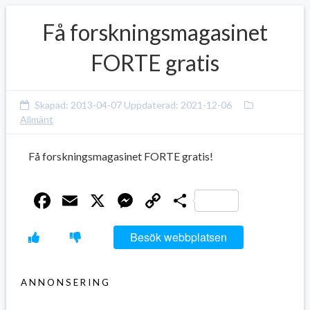
Få forskningsmagasinet
FORTE gratis
Skapad:
2013-04-07
Uppdaterad:
2021-12-06
Allmänt
Få forskningsmagasinet FORTE gratis!
Facebook
Email
X
Messenger
Copy
Dela
Link
Besök webbplatsen
ANNONSERING