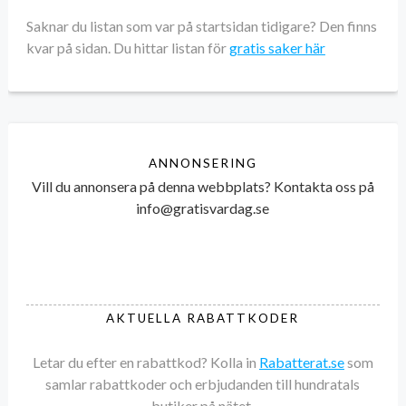
Saknar du listan som var på startsidan tidigare? Den finns
kvar på sidan. Du hittar listan för
gratis saker här
ANNONSERING
Vill du annonsera på denna webbplats? Kontakta oss på
info@gratisvardag.se
AKTUELLA RABATTKODER
Letar du efter en rabattkod? Kolla in
Rabatterat.se
som
samlar rabattkoder och erbjudanden till hundratals
butiker på nätet.