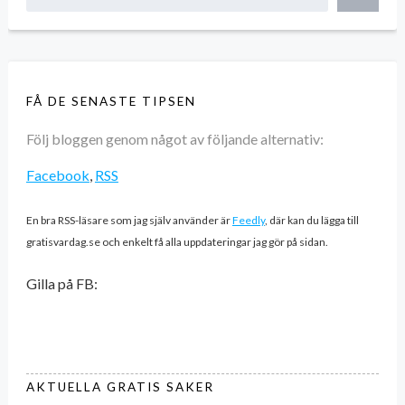
FÅ DE SENASTE TIPSEN
Följ bloggen genom något av följande alternativ:
Facebook
,
RSS
En bra RSS-läsare som jag själv använder är
Feedly
, där kan du lägga till
gratisvardag.se och enkelt få alla uppdateringar jag gör på sidan.
Gilla på FB:
AKTUELLA GRATIS SAKER