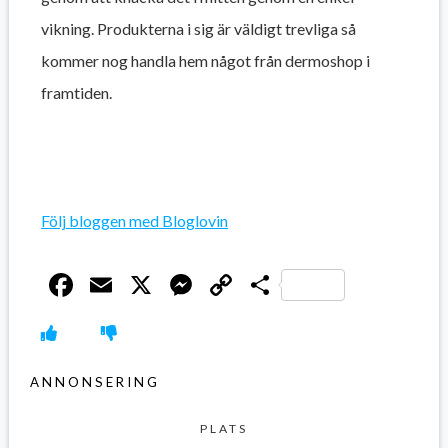
vikning. Produkterna i sig är väldigt trevliga så
kommer nog handla hem något från dermoshop i
framtiden.
Följ bloggen med Bloglovin
Facebook
Email
X
Messenger
Copy
Dela
Link
ANNONSERING
PLATS