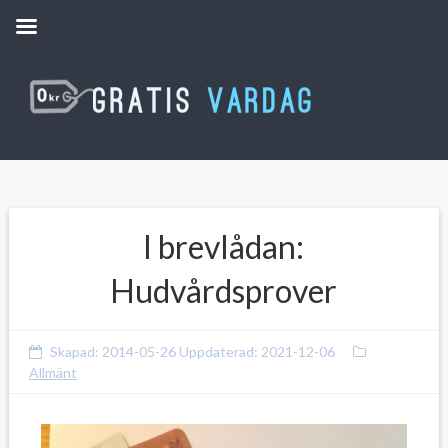
I brevlådan:
Hudvårdsprover
Skapad:
2014-05-26
Uppdaterad:
2021-12-06
Allmänt