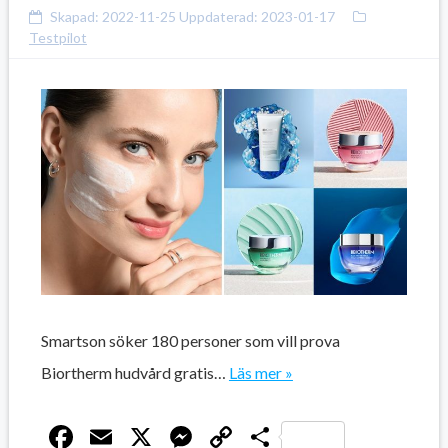
Skapad:
2022-11-25
Uppdaterad:
2023-01-17
Testpilot
Smartson söker 180 personer som vill prova
Biortherm hudvård gratis…
Läs mer »
Facebook
Email
X
Messenger
Copy
Dela