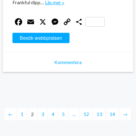
Frankful dipp…
Läs mer »
Facebook
Email
X
Messenger
Copy
Dela
Link
Besök webbplatsen
Kommentera
←
1
2
3
4
5
…
12
13
14
→