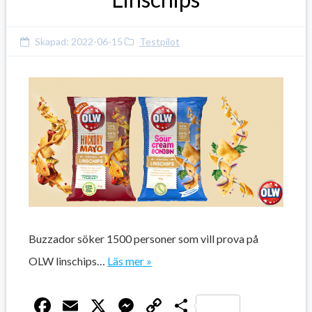
Skapad:
2022-06-15
Testpilot
Buzzador söker 1500 personer som vill prova på
OLW linschips…
Läs mer »
Facebook
Email
X
Messenger
Copy
Dela