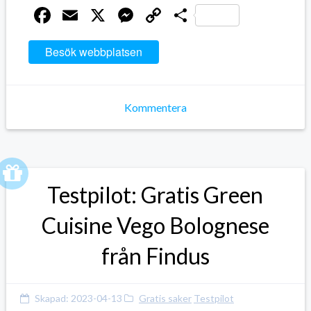
Facebook
Email
X
Messenger
Copy
Dela
Link
Besök webbplatsen
Kommentera
Testpilot: Gratis Green
Cuisine Vego Bolognese
från Findus
Skapad:
2023-04-13
Gratis saker
Testpilot