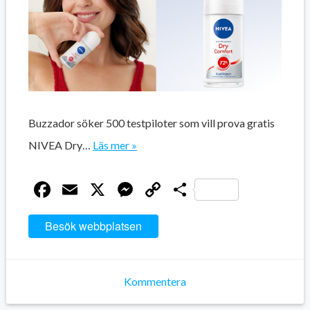
Buzzador söker 500 testpiloter som vill prova gratis
NIVEA Dry…
Läs mer »
Facebook
Email
X
Messenger
Copy
Dela
Link
Besök webbplatsen
Kommentera