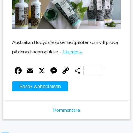
Australian Bodycare söker testpiloter som vill prova
på deras hudprodukter…
Läs mer »
Facebook
Email
X
Messenger
Copy
Dela
Link
Besök webbplatsen
Kommentera