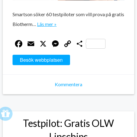
Smartson söker 60 testpiloter som vill prova på gratis
Biotherm…
Läs mer »
Facebook
Email
X
Messenger
Copy
Dela
Link
Besök webbplatsen
Kommentera
Testpilot: Gratis OLW
Linschips