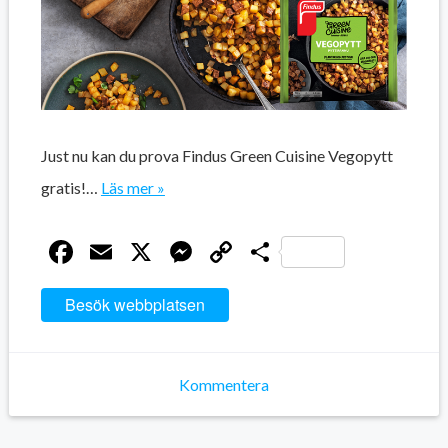
Just nu kan du prova Findus Green Cuisine Vegopytt
gratis!…
Läs mer »
Facebook
Email
X
Messenger
Copy
Dela
Link
Besök webbplatsen
Kommentera