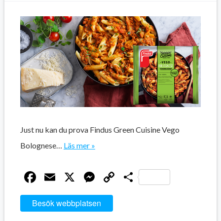
Just nu kan du prova Findus Green Cuisine Vego
Bolognese…
Läs mer »
Facebook
Email
X
Messenger
Copy
Dela
Link
Besök webbplatsen